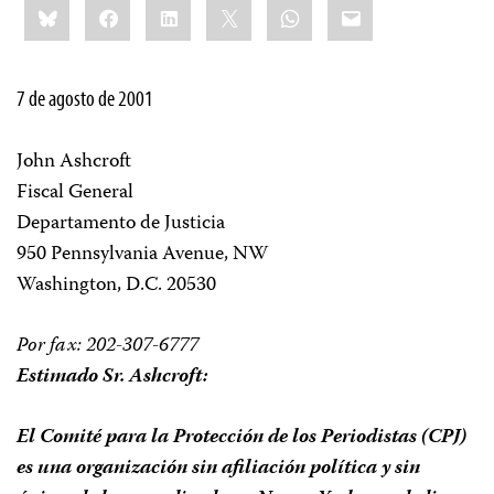
Bluesky
Facebook
LinkedIn
X
WhatsApp
Email
this:
7 de agosto de 2001
John Ashcroft
Fiscal General
Departamento de Justicia
950 Pennsylvania Avenue, NW
Washington, D.C. 20530
Por fax: 202-307-6777
Estimado Sr. Ashcroft:
El Comité para la Protección de los Periodistas (CPJ)
es una organización sin afiliación política y sin