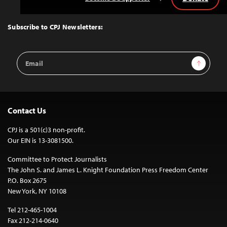
Back
to
Top
Subscribe to CPJ Newsletters:
Email
Sign Up
Address
Contact Us
CPJ is a 501(c)3 non-profit.
Our EIN is 13-3081500.
Committee to Protect Journalists
The John S. and James L. Knight Foundation Press Freedom Center
P.O. Box 2675
New York, NY 10108
Tel 212-465-1004
Fax 212-214-0640