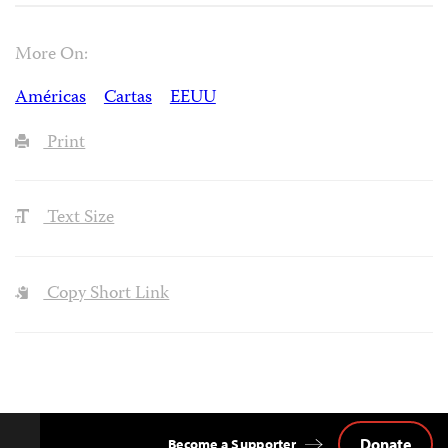
More On:
Américas
Cartas
EEUU
Print
Text Size
Copy Short Link
Donate
Become a Supporter