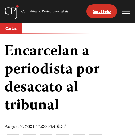
Get Help
Committee
Tog
to
Me
Skip
Protect
Cartas
to
Journalists
content
Encarcelan a
tch
guage
periodista por
desacato al
tribunal
August 7, 2001 12:00 PM EDT
Share