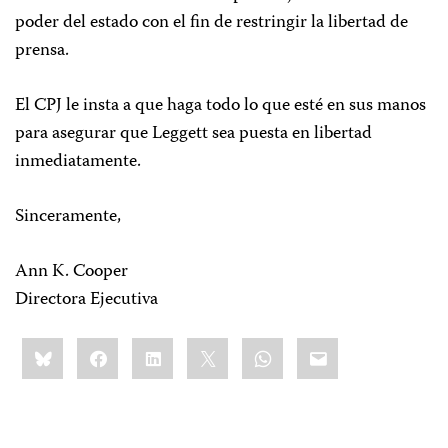
poder del estado con el fin de restringir la libertad de
prensa.
El CPJ le insta a que haga todo lo que esté en sus manos
para asegurar que Leggett sea puesta en libertad
inmediatamente.
Sinceramente,
Ann K. Cooper
Directora Ejecutiva
Share
Bluesky
Facebook
LinkedIn
X
WhatsApp
Email
this: