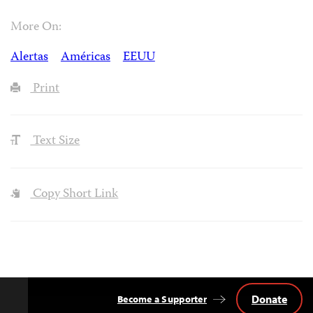
More On:
Alertas
Américas
EEUU
Print
Text Size
Copy Short Link
Donate
Become a Supporter
Back