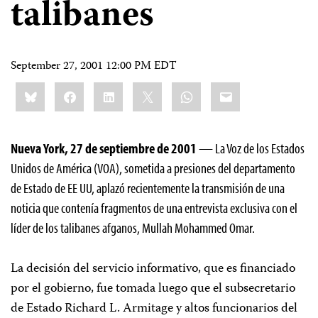
talibanes
September 27, 2001 12:00 PM EDT
Share
Bluesky
Facebook
LinkedIn
X
WhatsApp
Email
this:
Nueva York, 27 de septiembre de 2001
— La Voz de los Estados
Unidos de América (VOA), sometida a presiones del departamento
de Estado de EE UU, aplazó recientemente la transmisión de una
noticia que contenía fragmentos de una entrevista exclusiva con el
líder de los talibanes afganos, Mullah Mohammed Omar.
La decisión del servicio informativo, que es financiado
por el gobierno, fue tomada luego que el subsecretario
de Estado Richard L. Armitage y altos funcionarios del