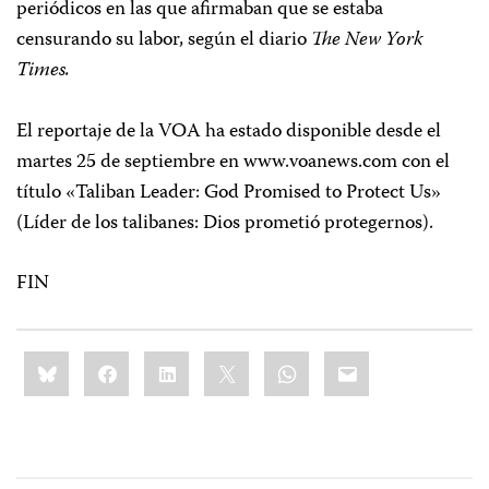
periódicos en las que afirmaban que se estaba
censurando su labor, según el diario
The
New York
Times.
El reportaje de la VOA ha estado disponible desde el
martes 25 de septiembre en www.voanews.com con el
título «Taliban Leader: God Promised to Protect Us»
(Líder de los talibanes: Dios prometió protegernos).
FIN
Share
Bluesky
Facebook
LinkedIn
X
WhatsApp
Email
this: