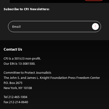
to
Top
Subscribe to CPJ Newsletters:
Email
Sign Up
Address
Contact Us
CPJ is a 501(c)3 non-profit.
Our EIN is 13-3081500.
Committee to Protect Journalists
The John S. and James L. Knight Foundation Press Freedom Center
P.O. Box 2675
New York, NY 10108
Tel 212-465-1004
Fax 212-214-0640