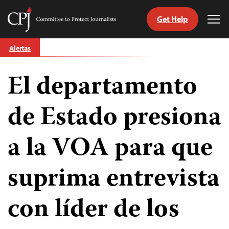
Get Help
Committee
Tog
to
Me
Skip
Protect
Alertas
to
Journalists
content
El departamento
tch
guage
de Estado presiona
a la VOA para que
suprima entrevista
con líder de los