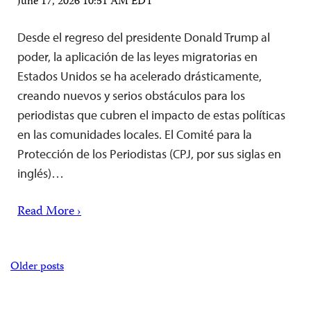
June 17, 2026 10:51 AM EDT
Desde el regreso del presidente Donald Trump al
poder, la aplicación de las leyes migratorias en
Estados Unidos se ha acelerado drásticamente,
creando nuevos y serios obstáculos para los
periodistas que cubren el impacto de estas políticas
en las comunidades locales. El Comité para la
Protección de los Periodistas (CPJ, por sus siglas en
inglés)…
Read More ›
Posts
Older posts
navigation