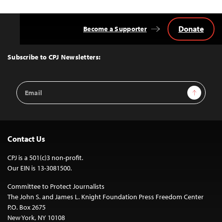
Donate
Become a Supporter
Back
to
Top
Subscribe to CPJ Newsletters:
Email
Sign Up
Address
Contact Us
CPJ is a 501(c)3 non-profit.
Our EIN is 13-3081500.
Committee to Protect Journalists
The John S. and James L. Knight Foundation Press Freedom Center
P.O. Box 2675
New York, NY 10108