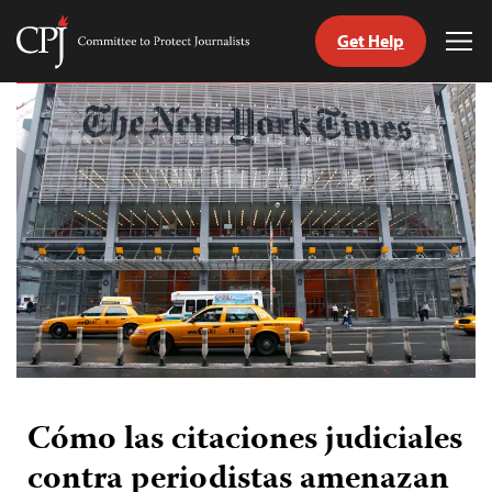
Get Help
Committee
Tog
to
Me
Skip
Protect
to
Journalists
content
tch
guage
Cómo las citaciones judiciales
contra periodistas amenazan