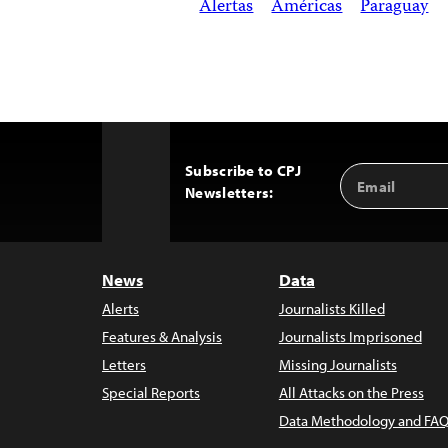
Alertas
Américas
Paraguay
Subscribe to CPJ
Email
Back
Newsletters:
Address
to
Top
News
Data
Alerts
Journalists Killed
Features & Analysis
Journalists Imprisoned
Letters
Missing Journalists
Special Reports
All Attacks on the Press
Data Methodology and FAQ