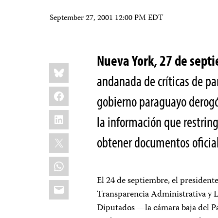
September 27, 2001 12:00 PM EDT
Nueva York, 27 de sept
Share
Bluesky
this:
andanada de críticas de par
Facebook
gobierno paraguayo derogó 
LinkedIn
la información que restring
X
obtener documentos oficia
WhatsApp
El 24 de septiembre, el presiden
Email
Transparencia Administrativa y L
Diputados —la cámara baja del Pa