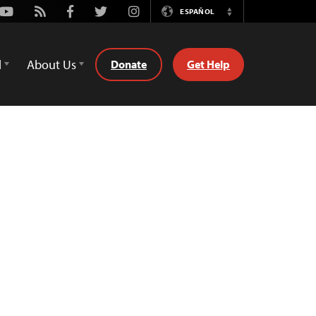
Youtube
Rss
Facebook
Twitter
Instagram
ESPAÑOL
Switch
Language
d
About Us
Donate
Get Help