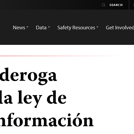
News
Data
Safety Resources
Get Involve
 deroga
a ley de
información