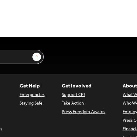
Sign Up
Get Help
Get Involved
About
Emergencies
Support CPJ
What W
Staying Safe
Take Action
Who We
Press Freedom Awards
Employ
Press C
s
Financi