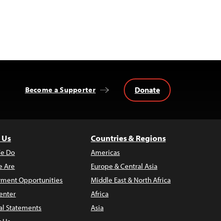
Donate
Become a Supporter
 Us
Countries & Regions
e Do
Americas
 Are
Europe & Central Asia
ment Opportunities
Middle East & North Africa
enter
Africa
al Statements
Asia