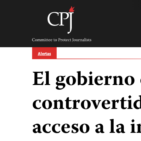
Skip
to
content
Committee
to
Protect
Journalists
Alertas
El gobierno
controvertid
acceso a la 