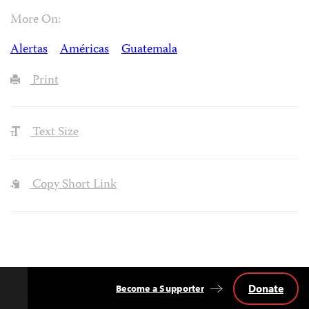
More On:
Alertas
Américas
Guatemala
Print
Text Size
Copy Short Link
Donate
Become a Supporter
Back