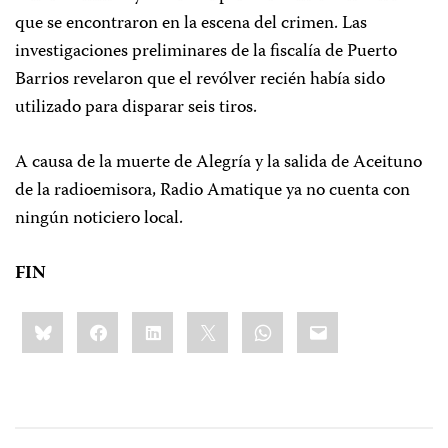
que se encontraron en la escena del crimen. Las
investigaciones preliminares de la fiscalía de Puerto
Barrios revelaron que el revólver recién había sido
utilizado para disparar seis tiros.
A causa de la muerte de Alegría y la salida de Aceituno
de la radioemisora, Radio Amatique ya no cuenta con
ningún noticiero local.
FIN
Share
Bluesky
Facebook
LinkedIn
X
WhatsApp
Email
this: