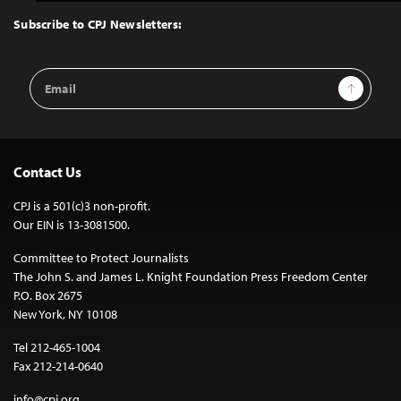
to
Top
Subscribe to CPJ Newsletters:
Email
Sign Up
Address
Contact Us
CPJ is a 501(c)3 non-profit.
Our EIN is 13-3081500.
Committee to Protect Journalists
The John S. and James L. Knight Foundation Press Freedom Center
P.O. Box 2675
New York, NY 10108
Tel 212-465-1004
Fax 212-214-0640
info@cpj.org