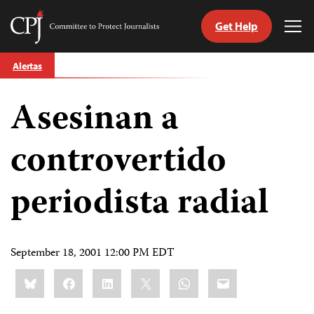
Get Help
Committee
Tog
to
Me
Skip
Protect
Alertas
to
Journalists
content
Asesinan a
tch
guage
controvertido
periodista radial
September 18, 2001 12:00 PM EDT
Share
Bluesky
Facebook
LinkedIn
X
WhatsApp
Email
this: