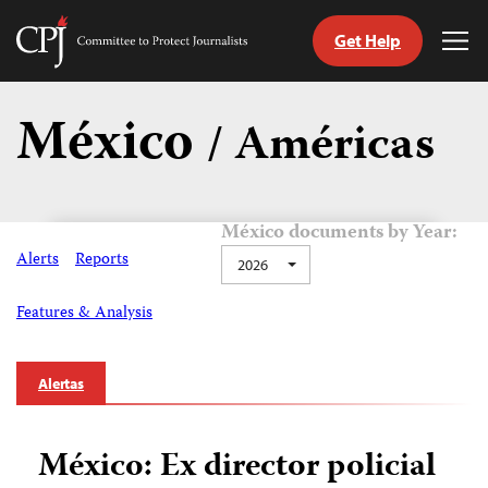
Get Help
Committee
Tog
to
Me
Skip
Protect
to
México
Journalists
/ Américas
content
tch
guage
México documents by Year:
Alerts
Reports
2026
Features & Analysis
Alertas
México: Ex director policial