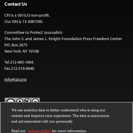
Contact Us
CPJ is a 501(c)3 non-profit.
Our EIN is 13-3081500.
Committee to Protect Journalists
The John S. and James L. Knight Foundation Press Freedom Center
P.O. Box 2675
New York, NY 10108
Tel 212-465-1004
Fax 212-214-0640
info@cpj.org
We use analytics data to better understand who is using our
website and improve your experience. The data is anonymous
Except where noted, text on this website is licensed under a
Creative
and not associated with you personally.
Commons Attribution-NonCommercial-NoDerivatives 4.0
International License
.
Read our
privacy policy
for more information.