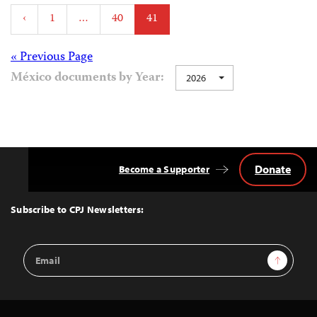
Posts
‹
1
…
40
41
pagination
Posts
« Previous Page
México documents by Year:
2026
navigation
Donate
Become a Supporter
Back
to
Top
Subscribe to CPJ Newsletters:
Email
Sign Up
Address