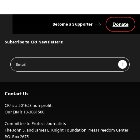
Donate
Become a Supporter
Back
to
Top
Subscribe to CPJ Newsletters:
Email
Sign Up
Address
Contact Us
CPJ is a 501(c)3 non-profit.
Our EIN is 13-3081500.
Committee to Protect Journalists
The John S. and James L. Knight Foundation Press Freedom Center
P.O. Box 2675