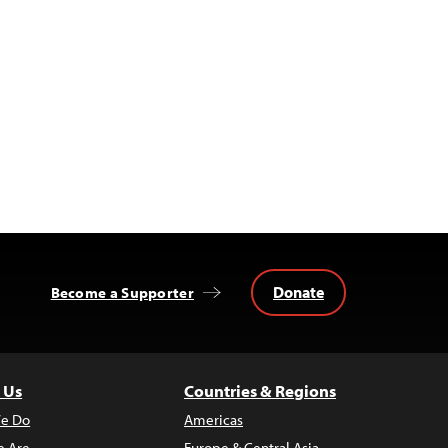
Donate
Become a Supporter
 Us
Countries & Regions
e Do
Americas
 Are
Europe & Central Asia