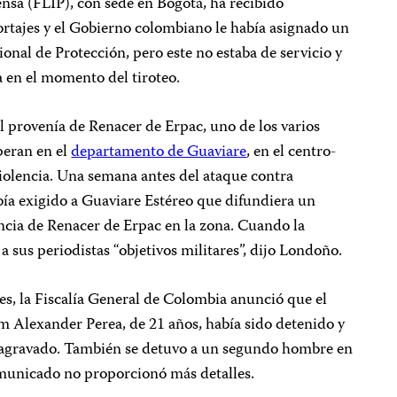
nsa (FLIP), con sede en Bogotá, ha recibido
tajes y el Gobierno colombiano le había asignado un
nal de Protección, pero este no estaba de servicio y
a en el momento del tiroteo.
l provenía de Renacer de Erpac, uno de los varios
peran en el
departamento de Guaviare
, en el centro-
violencia. Una semana antes del ataque contra
bía exigido a Guaviare Estéreo que difundiera un
cia de Renacer de Erpac en la zona. Cuando la
a sus periodistas “objetivos militares”, dijo Londoño.
es, la Fiscalía General de Colombia anunció que el
am Alexander Perea, de 21 años, había sido detenido y
 agravado. También se detuvo a un segundo hombre en
comunicado no proporcionó más detalles.