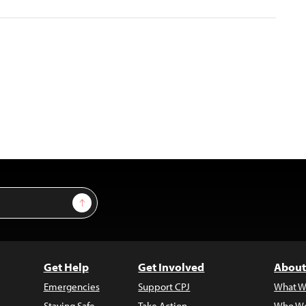
Sign Up
Get Help
Get Involved
About
Emergencies
Support CPJ
What W
Staying Safe
Take Action
Who We