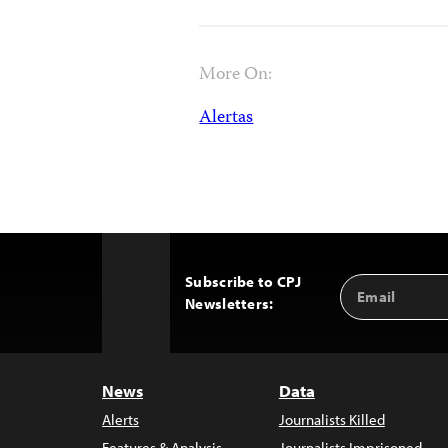
More On:
Alertas
Subscribe to CPJ
Email
Back
Newsletters:
Address
to
Top
News
Data
Alerts
Journalists Killed
Features & Analysis
Journalists Imprisoned