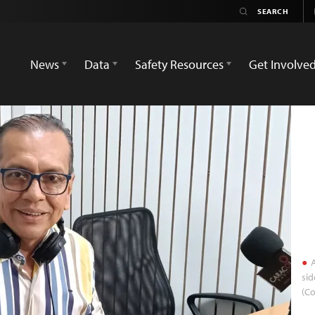
News
Data
Safety Resources
Get Involve
A
sid
(Co