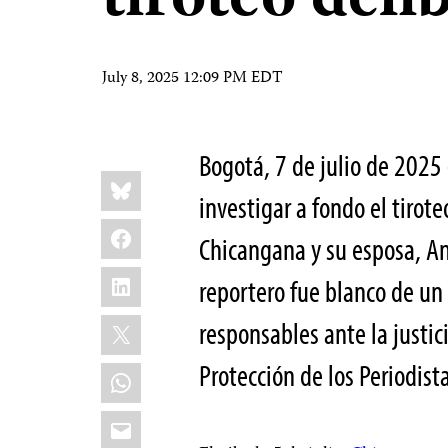
tiroteo deli
July 8, 2025 12:09 PM EDT
Bogotá, 7 de julio de 202
Share
Bluesky
this:
investigar a fondo el tirote
Facebook
Chicangana y su esposa, An
LinkedIn
reportero fue blanco de un 
X
responsables ante la justic
Protección de los Periodista
WhatsApp
Email