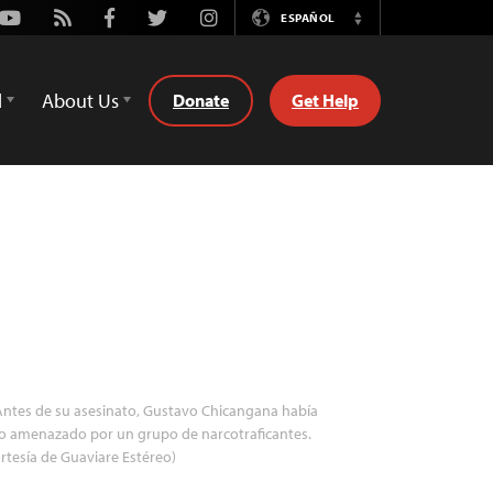
Youtube
Rss
Facebook
Twitter
Instagram
ESPAÑOL
Switch
Language
d
About Us
Donate
Get Help
ntes de su asesinato, Gustavo Chicangana había
o amenazado por un grupo de narcotraficantes.
rtesía de Guaviare Estéreo)