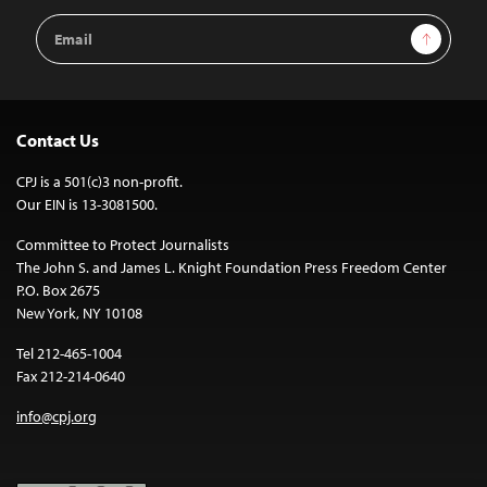
Email
Sign Up
Address
Contact Us
CPJ is a 501(c)3 non-profit.
Our EIN is 13-3081500.
Committee to Protect Journalists
The John S. and James L. Knight Foundation Press Freedom Center
P.O. Box 2675
New York, NY 10108
Tel 212-465-1004
Fax 212-214-0640
info@cpj.org