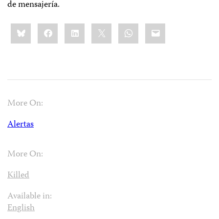
de mensajería.
Share
Bluesky
Facebook
LinkedIn
X
WhatsApp
Email
this:
More On:
Alertas
More On:
Killed
Available in:
English