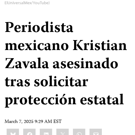
ElUniversalMex/YouTube)
Periodista
mexicano Kristian
Zavala asesinado
tras solicitar
protección estatal
March 7, 2025 9:29 AM EST
Share
Bluesky
Facebook
LinkedIn
X
WhatsApp
Email
this: