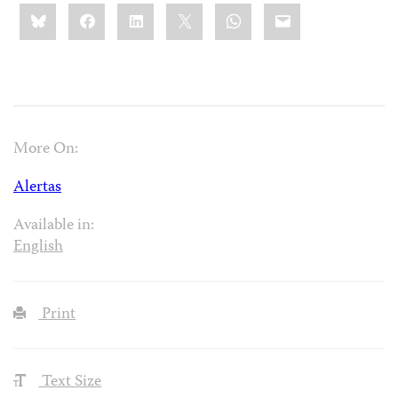
Share
Bluesky
Facebook
LinkedIn
X
WhatsApp
Email
this:
More On:
Alertas
Available in:
English
Print
Text Size