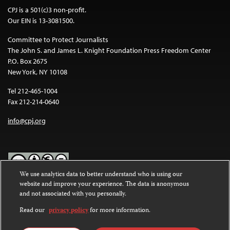
CPJ is a 501(c)3 non-profit.
Our EIN is 13-3081500.
Committee to Protect Journalists
The John S. and James L. Knight Foundation Press Freedom Center
P.O. Box 2675
New York, NY 10108
Tel 212-465-1004
Fax 212-214-0640
info@cpj.org
We use analytics data to better understand who is using our
website and improve your experience. The data is anonymous
Except where noted, text on this website is licensed under a
Creative
and not associated with you personally.
Commons Attribution-NonCommercial-NoDerivatives 4.0
International License
.
Read our
privacy policy
for more information.
Images and other media are not covered by the Creative Commons