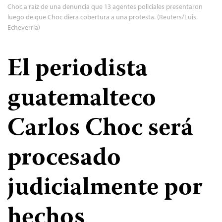
Choc a raíz de una denuncia que 13 agentes policiales presentaron
luego de que Choc diera cobertura a una protesta. (Reuters/Luis
Echeverría)
El periodista
guatemalteco
Carlos Choc será
procesado
judicialmente por
hechos