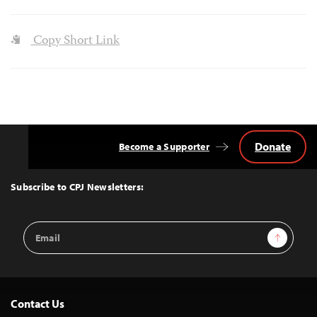
Copy Short Link
Donate
Become a Supporter
Back
to
Top
Subscribe to CPJ Newsletters:
Email
Sign Up
Address
Contact Us