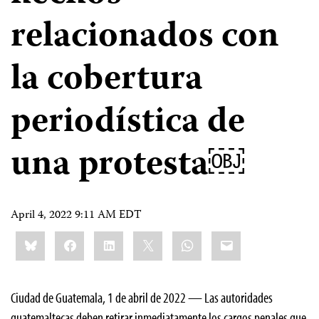
relacionados con
la cobertura
periodística de
una protesta￼
April 4, 2022 9:11 AM EDT
Share
Bluesky
Facebook
LinkedIn
X
WhatsApp
Email
this:
Ciudad de Guatemala, 1 de abril de 2022 — Las autoridades
guatemaltecas deben retirar inmediatamente los cargos penales que