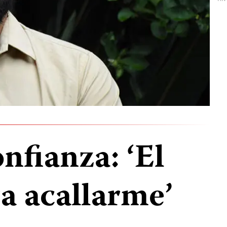
onfianza: ‘El
a acallarme’