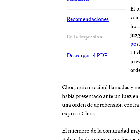
El p
ven 
Recomendaciones
hora
juzg
En la impresión
pos
11 
Descargar el PDF
prev
orde
Choc, quien recibió llamadas y m
había presentado ante un juez en 
una orden de aprehensión contra él
expresó Choc.
El miembro de la comunidad maya 
Policía lo detuviera y que los r