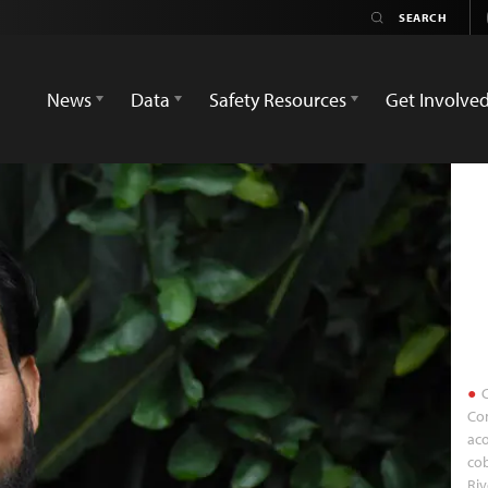
News
Data
Safety Resources
Get Involve
C
Com
aco
cob
Riv