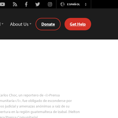
Youtube
Rss
Facebook
Twitter
Instagram
ESPAÑOL
Switch
Language
d
About Us
Donate
Get Help
arlos Choc, un reportero de <i>Prensa
unitaria</i>, fue obligado de esconderse por
so judicial y amenazas anónimas a raíz de su
ertura en la región guatemalteca de Izabal. (Nelton
era/Prensa Comunitaria)