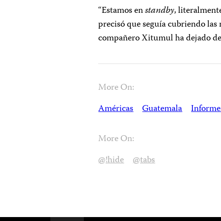
“Estamos en
standby
, literalment
precisó que seguía cubriendo las n
compañero Xitumul ha dejado de 
More On:
Américas
Guatemala
Informe
More On:
@!hide
@tabs