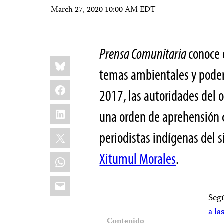
March 27, 2020 10:00 AM EDT
Prensa Comunitaria
conoce 
Share
Bluesky
this:
temas ambientales y poder
Facebook
2017,
las autoridades del 
LinkedIn
una orden de aprehensión co
X
periodistas indígenas del s
Xitumul Morales
.
WhatsApp
Email
Segú
a la
Contenido