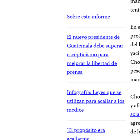
mani
tení
Sobre este informe
En 
pro
El nuevo presidente de
del 
Guatemala debe superar
yaci
escepticismo para
Cho
mejorar la libertad de
pesc
prensa
mani
Infografía: Leyes que se
Cho
utilizan para acallar a los
y af
medios
sola
agre
‘El propósito era
de l
acallarme’