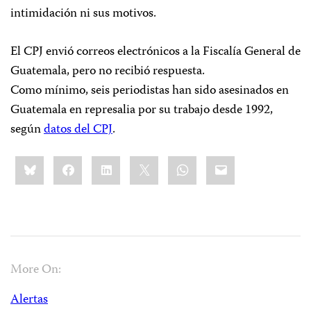
intimidación ni sus motivos.
El CPJ envió correos electrónicos a la Fiscalía General de
Guatemala, pero no recibió respuesta.
Como mínimo, seis periodistas han sido asesinados en
Guatemala en represalia por su trabajo desde 1992,
según
datos del CPJ
.
Share
Bluesky
Facebook
LinkedIn
X
WhatsApp
Email
this:
More On:
Alertas