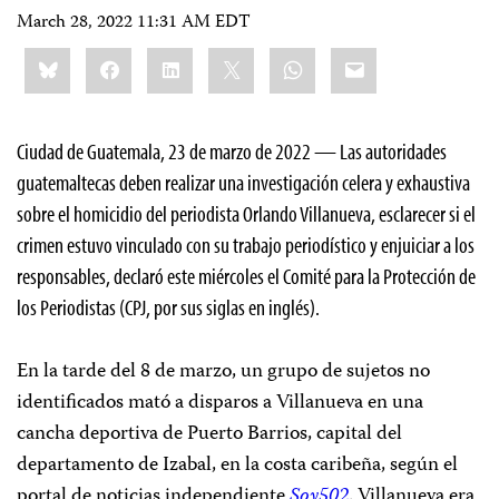
March 28, 2022 11:31 AM EDT
Share
Bluesky
Facebook
LinkedIn
X
WhatsApp
Email
this:
Ciudad de Guatemala, 23 de marzo de 2022 — Las autoridades
guatemaltecas deben realizar una investigación celera y exhaustiva
sobre el homicidio del periodista Orlando Villanueva, esclarecer si el
crimen estuvo vinculado con su trabajo periodístico y enjuiciar a los
responsables, declaró este miércoles el Comité para la Protección de
los Periodistas (CPJ, por sus siglas en inglés).
En la tarde del 8 de marzo, un grupo de sujetos no
identificados mató a disparos a Villanueva en una
cancha deportiva de Puerto Barrios, capital del
departamento de Izabal, en la costa caribeña, según el
portal de noticias independiente
Soy502
. Villanueva era