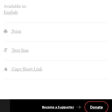
Available in:
English
Print
Text Size
Copy Short Link
Donate
Become a Supporter
Back