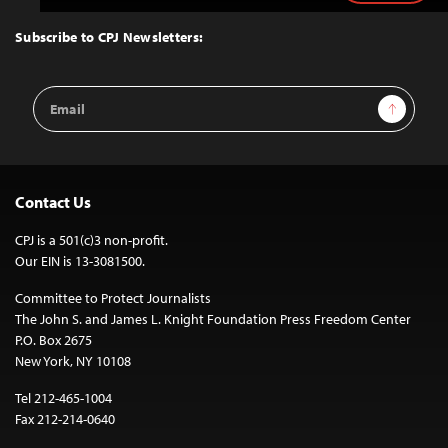
to
Top
Subscribe to CPJ Newsletters:
Email
Sign Up
Address
Contact Us
CPJ is a 501(c)3 non-profit.
Our EIN is 13-3081500.
Committee to Protect Journalists
The John S. and James L. Knight Foundation Press Freedom Center
P.O. Box 2675
New York, NY 10108
Tel 212-465-1004
Fax 212-214-0640