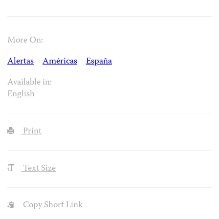
More On:
Alertas
Américas
España
Available in:
English
Print
Text Size
Copy Short Link