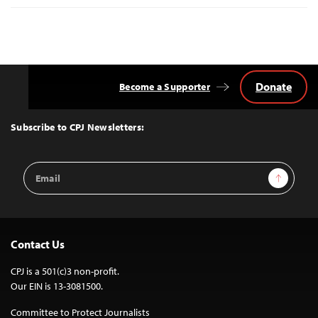
Donate
Become a Supporter
Back
to
Top
Subscribe to CPJ Newsletters:
Email
Sign Up
Address
Contact Us
CPJ is a 501(c)3 non-profit.
Our EIN is 13-3081500.
Committee to Protect Journalists