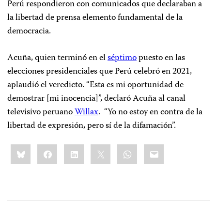
Perú respondieron con comunicados que declaraban a
la libertad de prensa elemento fundamental de la
democracia.
Acuña, quien terminó en el
séptimo
puesto en las
elecciones presidenciales que Perú celebró en 2021,
aplaudió el veredicto. “Esta es mi oportunidad de
demostrar [mi inocencia]”, declaró Acuña al canal
televisivo peruano
Willax
. “Yo no estoy en contra de la
libertad de expresión, pero sí de la difamación”.
Share
Bluesky
Facebook
LinkedIn
X
WhatsApp
Email
this: