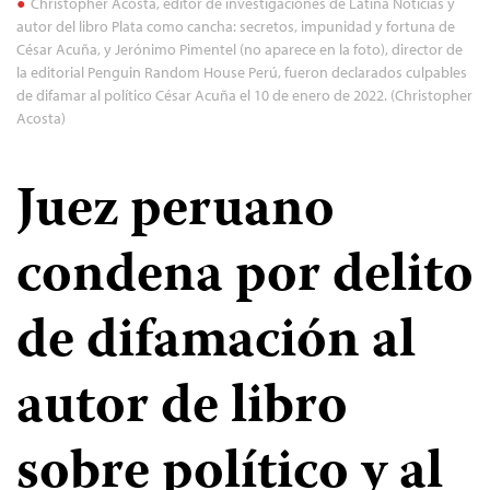
Christopher Acosta, editor de investigaciones de Latina Noticias y
autor del libro Plata como cancha: secretos, impunidad y fortuna de
César Acuña, y Jerónimo Pimentel (no aparece en la foto), director de
la editorial Penguin Random House Perú, fueron declarados culpables
de difamar al político César Acuña el 10 de enero de 2022. (Christopher
Acosta)
Juez peruano
condena por delito
de difamación al
autor de libro
sobre político y al