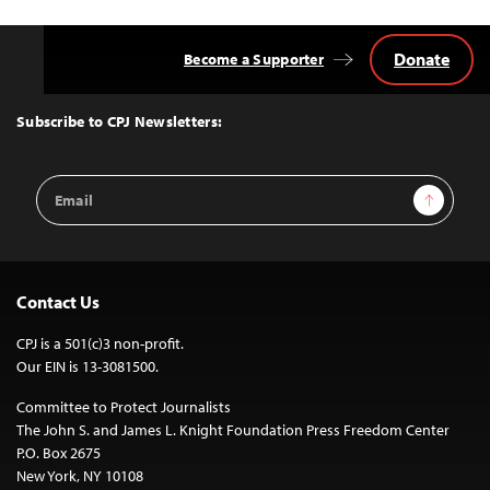
Donate
Become a Supporter
Back
to
Top
Subscribe to CPJ Newsletters:
Email
Sign Up
Address
Contact Us
CPJ is a 501(c)3 non-profit.
Our EIN is 13-3081500.
Committee to Protect Journalists
The John S. and James L. Knight Foundation Press Freedom Center
P.O. Box 2675
New York, NY 10108