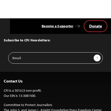
Donate
Become a Supporter
Back
to
Top
Subscribe to CPJ Newsletters:
Email
Sign Up
Address
Contact Us
CPJ is a 501(c)3 non-profit.
Our EIN is 13-3081500.
Committee to Protect Journalists
The John S. and James L. Knight Foundation Press Freedom Center