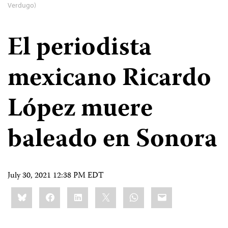
Verdugo)
El periodista
mexicano Ricardo
López muere
baleado en Sonora
July 30, 2021 12:38 PM EDT
Share
Bluesky
Facebook
LinkedIn
X
WhatsApp
Email
this: