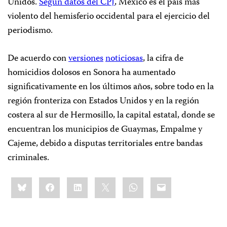
Unidos.
Según datos del CPJ
, México es el país más
violento del hemisferio occidental para el ejercicio del
periodismo.
De acuerdo con
versiones
noticiosas
, la cifra de
homicidios dolosos en Sonora ha aumentado
significativamente en los últimos años, sobre todo en la
región fronteriza con Estados Unidos y en la región
costera al sur de Hermosillo, la capital estatal, donde se
encuentran los municipios de Guaymas, Empalme y
Cajeme, debido a disputas territoriales entre bandas
criminales.
Share
Bluesky
Facebook
LinkedIn
X
WhatsApp
Email
this: