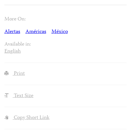
More On:
Alertas
Américas
México
Available in:
English
Print
Text Size
Copy Short Link