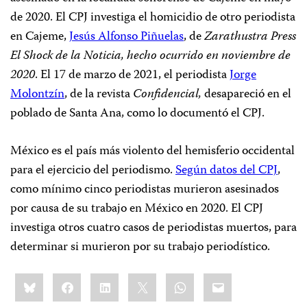
de 2020. El CPJ investiga el homicidio de otro periodista
en Cajeme,
Jesús Alfonso Piñuelas
, de
Zarathustra Press
El Shock de la Noticia, hecho ocurrido en noviembre de
2020
. El 17 de marzo de 2021, el periodista
Jorge
Molontzín
, de la revista
Confidencial,
desapareció en el
poblado de Santa Ana, como lo documentó el CPJ.
México es el país más violento del hemisferio occidental
para el ejercicio del periodismo.
Según datos del CPJ
,
como mínimo cinco periodistas murieron asesinados
por causa de su trabajo en México en 2020. El CPJ
investiga otros cuatro casos de periodistas muertos, para
determinar si murieron por su trabajo periodístico.
Share
Bluesky
Facebook
LinkedIn
X
WhatsApp
Email
this: