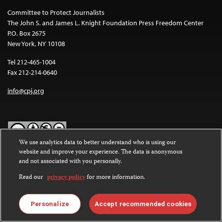
Committee to Protect Journalists
The John S. and James L. Knight Foundation Press Freedom Center
P.O. Box 2675
New York, NY 10108
Tel 212-465-1004
Fax 212-214-0640
info@cpj.org
We use analytics data to better understand who is using our
website and improve your experience. The data is anonymous
Except where noted, text on this website is licensed under a
Creative
and not associated with you personally.
Commons Attribution-NonCommercial-NoDerivatives 4.0
International License
.
Read our
privacy policy
for more information.
Images and other media are not covered by the Creative Commons
license. For more information about permissions, see our
FAQs
.
Personalize
Accept recommended cookies