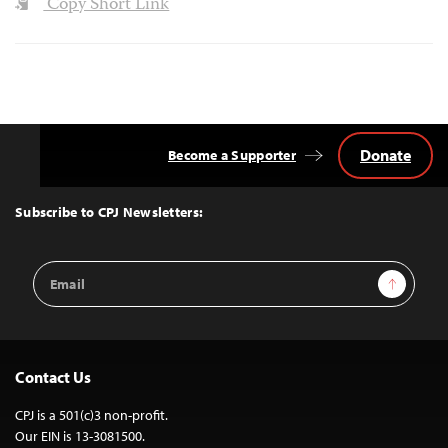
Copy Short Link
Donate
Become a Supporter
Back
to
Top
Subscribe to CPJ Newsletters:
Email
Sign Up
Address
Contact Us
CPJ is a 501(c)3 non-profit.
Our EIN is 13-3081500.