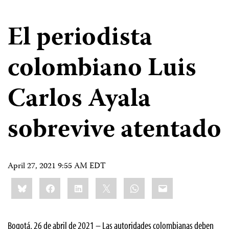
El periodista
colombiano Luis
Carlos Ayala
sobrevive atentado
April 27, 2021 9:55 AM EDT
Share
Bluesky
Facebook
LinkedIn
X
WhatsApp
Email
this:
Bogotá, 26 de abril de 2021 – Las autoridades colombianas deben