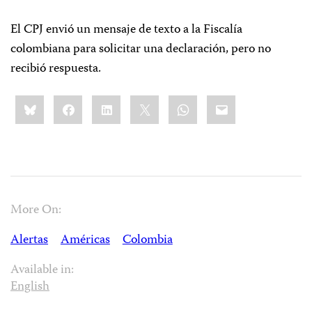
El CPJ envió un mensaje de texto a la Fiscalía
colombiana para solicitar una declaración, pero no
recibió respuesta.
Share
Bluesky
Facebook
LinkedIn
X
WhatsApp
Email
this:
More On:
Alertas
Américas
Colombia
Available in:
English