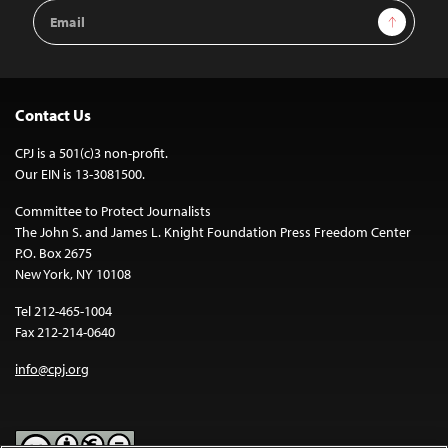
Email
Sign Up
Address
Contact Us
CPJ is a 501(c)3 non-profit.
Our EIN is 13-3081500.
Committee to Protect Journalists
The John S. and James L. Knight Foundation Press Freedom Center
P.O. Box 2675
New York, NY 10108
Tel 212-465-1004
Fax 212-214-0640
info@cpj.org