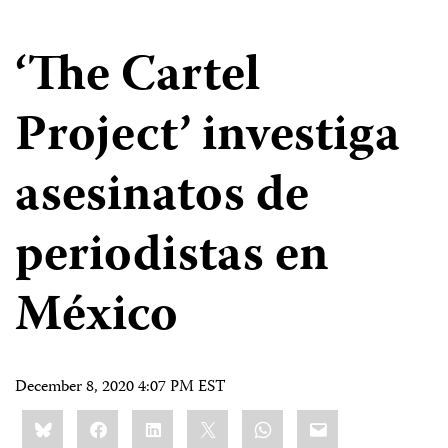
‘The Cartel
Project’ investiga
asesinatos de
periodistas en
México
December 8, 2020 4:07 PM EST
Share
Bluesky
Facebook
LinkedIn
X
WhatsApp
Email
this: