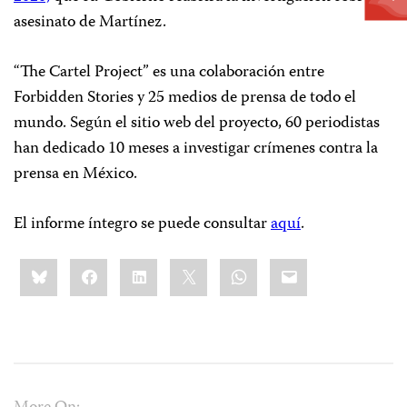
asesinato de Martínez.
“The Cartel Project” es una colaboración entre
Forbidden Stories y 25 medios de prensa de todo el
mundo. Según el sitio web del proyecto, 60 periodistas
han dedicado 10 meses a investigar crímenes contra la
prensa en México.
El informe íntegro se puede consultar
aquí
.
Share
Bluesky
Facebook
LinkedIn
X
WhatsApp
Email
this: