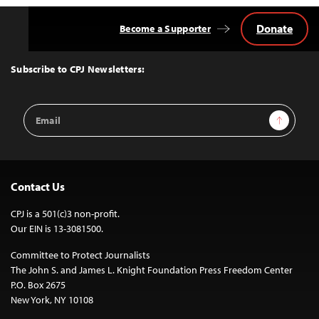
Donate
Become a Supporter
Back
to
Top
Subscribe to CPJ Newsletters:
Email
Sign Up
Address
Contact Us
CPJ is a 501(c)3 non-profit.
Our EIN is 13-3081500.
Committee to Protect Journalists
The John S. and James L. Knight Foundation Press Freedom Center
P.O. Box 2675
New York, NY 10108