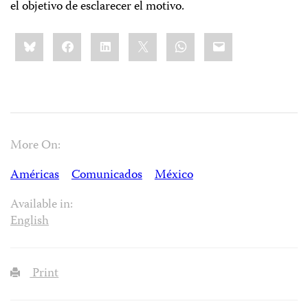
el objetivo de esclarecer el motivo.
Share
Bluesky
Facebook
LinkedIn
X
WhatsApp
Email
this:
More On:
Américas
Comunicados
México
Available in:
English
Print