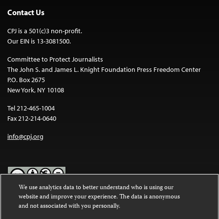
Contact Us
CPJ is a 501(c)3 non-profit.
Our EIN is 13-3081500.
Committee to Protect Journalists
The John S. and James L. Knight Foundation Press Freedom Center
P.O. Box 2675
New York, NY 10108
Tel 212-465-1004
Fax 212-214-0640
info@cpj.org
We use analytics data to better understand who is using our
website and improve your experience. The data is anonymous
Except where noted, text on this website is licensed under a
Creative
and not associated with you personally.
Commons Attribution-NonCommercial-NoDerivatives 4.0