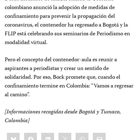
colombiano anunció la adopción de medidas de
confinamiento para prevenir la propagación del
coronavirus, el contenedor ha regresado a Bogotá y la
FLIP está celebrando sus seminarios de Periodismo en
modalidad virtual.
Pero el concepto del contenedor-aula es reunir a
aspirantes a periodistas y crear un sentido de
solidaridad. Por eso, Bock promete que, cuando el
confinamiento termine en Colombia: “Vamos a regresar
al camino”.
[Informaciones recogidas desde Bogotá y Tumaco,
Colombia]
Share
Bluesky
Facebook
LinkedIn
X
WhatsApp
Email
this: