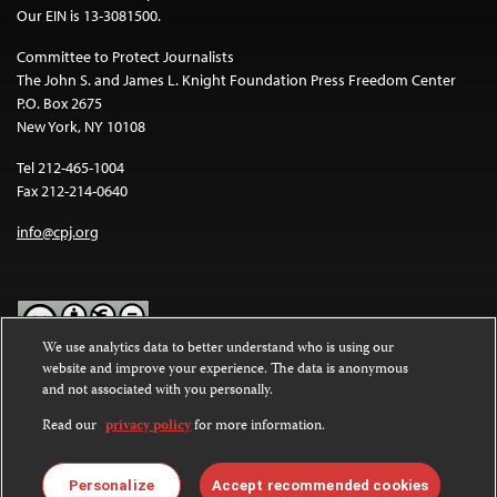
Our EIN is 13-3081500.
Committee to Protect Journalists
The John S. and James L. Knight Foundation Press Freedom Center
P.O. Box 2675
New York, NY 10108
Tel 212-465-1004
Fax 212-214-0640
info@cpj.org
We use analytics data to better understand who is using our
website and improve your experience. The data is anonymous
Except where noted, text on this website is licensed under a
Creative
and not associated with you personally.
Commons Attribution-NonCommercial-NoDerivatives 4.0
International License
.
Read our
privacy policy
for more information.
Images and other media are not covered by the Creative Commons
license. For more information about permissions, see our
FAQs
.
Personalize
Accept recommended cookies