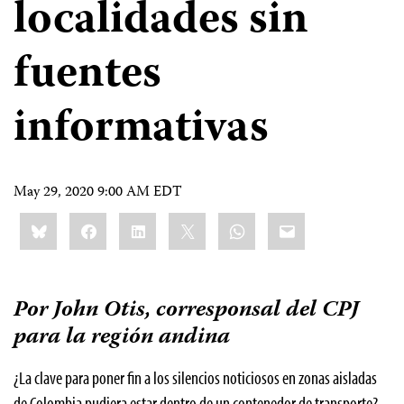
localidades sin
fuentes
informativas
May 29, 2020 9:00 AM EDT
Share
Bluesky
Facebook
LinkedIn
X
WhatsApp
Email
this:
Por John Otis, corresponsal del CPJ
para la región andina
¿La clave para poner fin a los silencios noticiosos en zonas aisladas
de Colombia pudiera estar dentro de un contenedor de transporte?