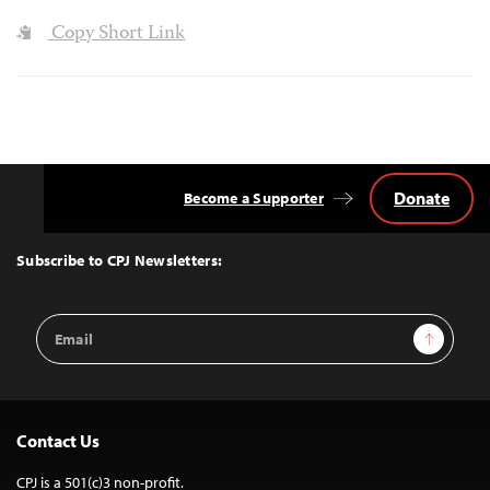
Copy Short Link
Donate
Become a Supporter
Back
to
Top
Subscribe to CPJ Newsletters:
Email
Sign Up
Address
Contact Us
CPJ is a 501(c)3 non-profit.