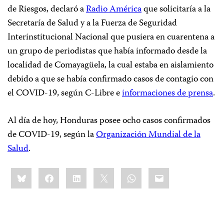
de Riesgos, declaró a
Radio América
que solicitaría a la
Secretaría de Salud y a la Fuerza de Seguridad
Interinstitucional Nacional que pusiera en cuarentena a
un grupo de periodistas que había informado desde la
localidad de Comayagüela, la cual estaba en aislamiento
debido a que se había confirmado casos de contagio con
el COVID-19, según C-Libre e
informaciones de prensa
.
Al día de hoy, Honduras posee ocho casos confirmados
de COVID-19, según la
Organización Mundial de la
Salud
.
Share
Bluesky
Facebook
LinkedIn
X
WhatsApp
Email
this: