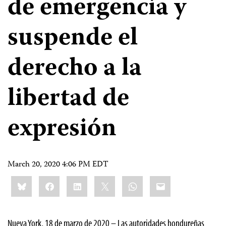
de emergencia y
suspende el
derecho a la
libertad de
expresión
March 20, 2020 4:06 PM EDT
Share
Bluesky
Facebook
LinkedIn
X
WhatsApp
Email
this:
Nueva York, 18 de marzo de 2020 – Las autoridades hondureñas