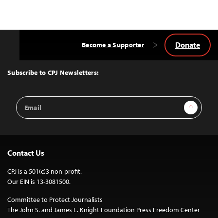
Donate
Become a Supporter
Back
to
Top
Subscribe to CPJ Newsletters:
Email
Sign Up
Address
Contact Us
CPJ is a 501(c)3 non-profit.
Our EIN is 13-3081500.
Committee to Protect Journalists
The John S. and James L. Knight Foundation Press Freedom Center