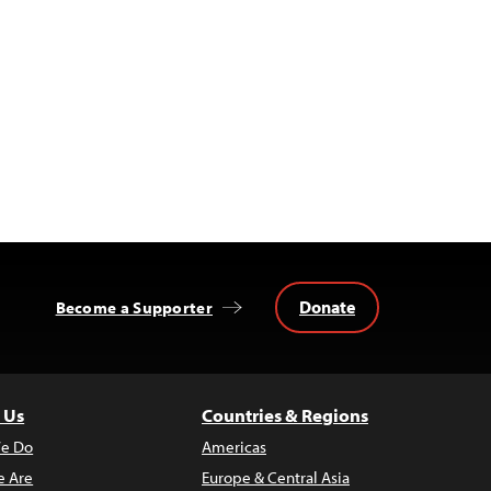
Donate
Become a Supporter
 Us
Countries & Regions
e Do
Americas
 Are
Europe & Central Asia