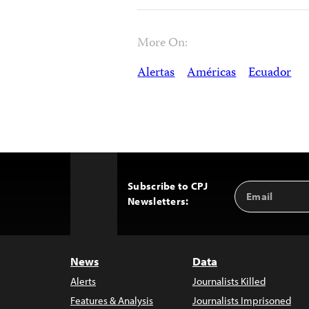
More On:
Alertas
Américas
Ecuador
Subscribe to CPJ
Email
Back
Newsletters:
Address
to
Top
News
Data
Alerts
Journalists Killed
Features & Analysis
Journalists Imprisoned