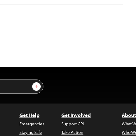
Sign Up
Get Help
Get Involved
About
Emergencies
Support CPJ
What W
Staying Safe
Take Action
Who We