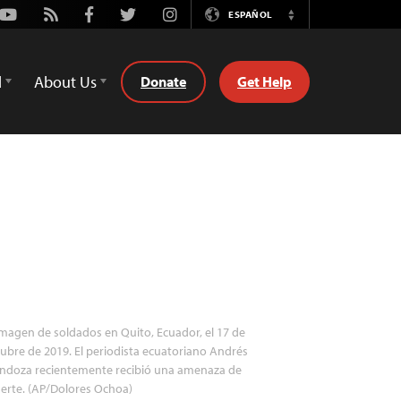
Youtube
Rss
Facebook
Twitter
Instagram
ESPAÑOL
Switch
Language
d
About Us
Donate
Get Help
magen de soldados en Quito, Ecuador, el 17 de
ubre de 2019. El periodista ecuatoriano Andrés
ndoza recientemente recibió una amenaza de
erte. (AP/Dolores Ochoa)