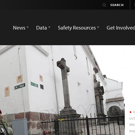
News
Data
Safety Resources
Get Involve
I
oct
Me
mu