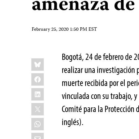
amenaza de
February 25, 2020 1:50 PM EST
Bogotá, 24 de febrero de 
Share
Bluesky
this:
realizar una investigación
Facebook
muerte recibida por el per
LinkedIn
vinculada con su trabajo, y 
X
Comité para la Protección de
inglés).
WhatsApp
Email