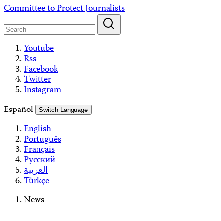
Skip
Committee to Protect Journalists
to
content
Youtube
Rss
Facebook
Twitter
Instagram
Español
Switch Language
English
Português
Français
Русский
العربية
Türkçe
News