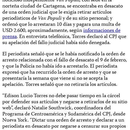
noticioso independiente
Vox Populi,
con sede en la
norteña ciudad de Cartagena, se encontraba en desacato
de una orden judicial que le exigía retirar artículos
periodísticos de
Vox Populi
y de su sitio personal; y
ordenó que lo arrestaran 10 días y pagara una multa de
USD 2.600, aproximadamente, según
informaciones de
prensa
. En entrevista telefónica, Torres declaró al CPJ que
su apelación del fallo judicial había sido denegada.
El periodista señaló que se le había notificado la orden de
arresto relacionada con el fallo de desacato el 9 de febrero,
y que la Policía no había ido a arrestarlo. El periodista
expresó que ha recurrido la orden de arresto y que se
presentaría la semana que viene si no se acepta la
apelación. Torres señaló que no retiraría los artículos.
“Edison Lucio Torres no debe pasar tiempo en la cárcel
por defender sus artículos y negarse a retirarlos de su sitio
web”, declaró Natalie Southwick, coordinadora del
Programa de Centroamérica y Sudamérica del CPJ, desde
Nueva York. “Dictar una orden de arresto y declarar a un
periodista en desacato por negarse a censurar sus propios