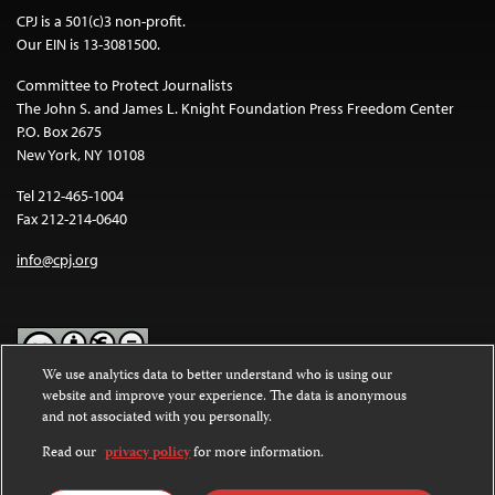
CPJ is a 501(c)3 non-profit.
Our EIN is 13-3081500.
Committee to Protect Journalists
The John S. and James L. Knight Foundation Press Freedom Center
P.O. Box 2675
New York, NY 10108
Tel 212-465-1004
Fax 212-214-0640
info@cpj.org
We use analytics data to better understand who is using our
website and improve your experience. The data is anonymous
Except where noted, text on this website is licensed under a
Creative
and not associated with you personally.
Commons Attribution-NonCommercial-NoDerivatives 4.0
International License
.
Read our
privacy policy
for more information.
Images and other media are not covered by the Creative Commons