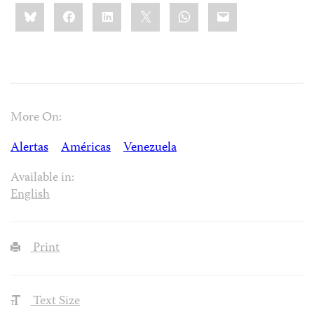
Share
Bluesky
Facebook
LinkedIn
X
WhatsApp
Email
this:
More On:
Alertas
Américas
Venezuela
Available in:
English
Print
Text Size