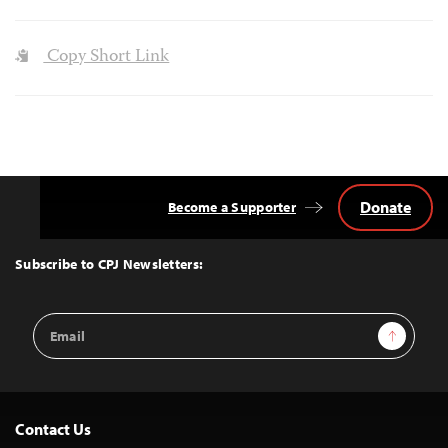
Copy Short Link
Donate
Become a Supporter
Back
to
Top
Subscribe to CPJ Newsletters:
Email
Sign Up
Address
Contact Us