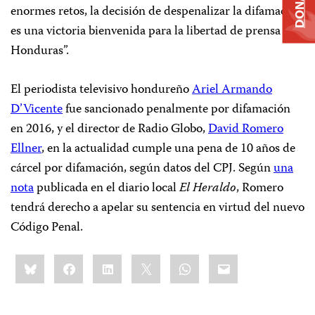
DONATE
enormes retos, la decisión de despenalizar la difamación
es una victoria bienvenida para la libertad de prensa en
Honduras”.
El periodista televisivo hondureño
Ariel Armando
D’Vicente
fue sancionado penalmente por difamación
en 2016, y el director de Radio Globo,
David Romero
Ellner
, en la actualidad cumple una pena de 10 años de
cárcel por difamación, según datos del CPJ. Según
una
nota
publicada en el diario local
El Heraldo
, Romero
tendrá derecho a apelar su sentencia en virtud del nuevo
Código Penal.
Share
Bluesky
Facebook
LinkedIn
X
WhatsApp
Email
this: