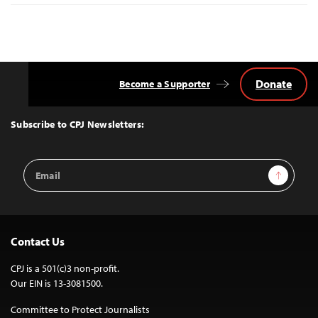
Donate
Become a Supporter
Back
to
Top
Subscribe to CPJ Newsletters:
Email
Sign Up
Address
Contact Us
CPJ is a 501(c)3 non-profit.
Our EIN is 13-3081500.
Committee to Protect Journalists