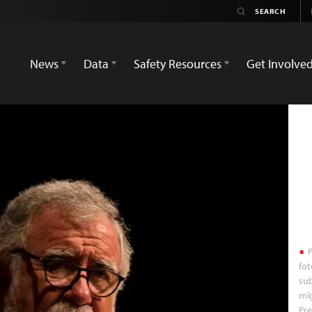
News
Data
Safety Resources
Get Involve
P
fot
su
mig
Pre