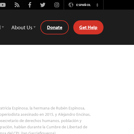
Youtube
Rss
Facebook
Twitter
Instagram
ESPAÑOL
Switch
Language
d
About Us
Donate
Get Help
atricia Espinosa, la hermana de Rubén Espinosa,
operiodista asesinado en 2015, y Alejandro Encinas,
bsecretario de derechos humanos, población y
ración, hablan durante la Cumbre de Libertad de
nsa del CPJ. (Ian Garciafigueroa)