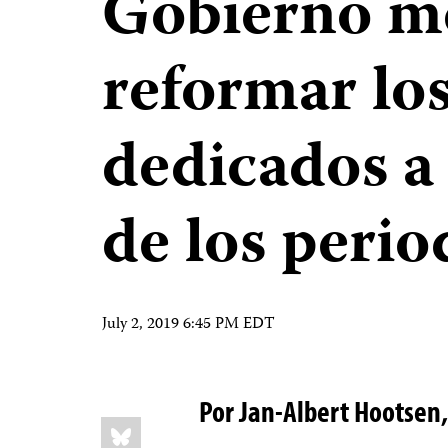
Gobierno m
reformar lo
dedicados a 
de los perio
July 2, 2019 6:45 PM EDT
Por Jan-Albert Hootsen,
Share
Bluesky
this: