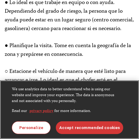
● Lo ideal es que trabaje en equipo o con ayuda.
Dependiendo del grado de riesgo, la persona que lo
ayuda puede estar en un lugar seguro (centro comercial,
gasolinera) cercano para reaccionar si es necesario.
● Planifique la visita. Tome en cuenta la geografía de la
zona y prepárese en consecuencia.
○ Estacione el vehículo de manera que esté listo para
arrancar e irse. Lo ideal es que el chofer esté en el
vehículo.
We use analytics data to better understand who is using our
website and improve your experience. The data is anonymous
and not associated with you personally.
○ Si tiene que alejarse de su medio de transporte,
Read our
privacy policy
for more information.
conozca cómo regresar a él. Identifique puntos de
referencia para orientarse y comparta esta información
Personalize
Accept recommended cookies
con sus compañeros.