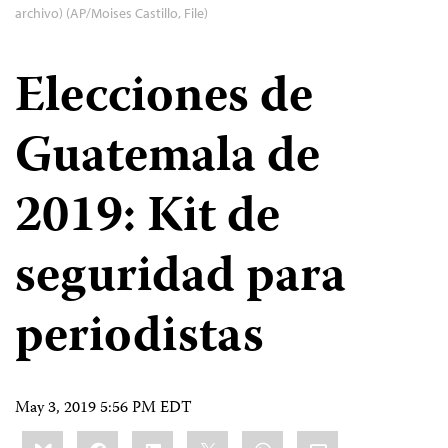
archivo) (AP/Moises Castillo, File)
Elecciones de
Guatemala de
2019: Kit de
seguridad para
periodistas
May 3, 2019 5:56 PM EDT
Share
Bluesky
Facebook
LinkedIn
X
WhatsApp
Email