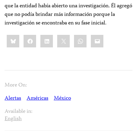
que la entidad había abierto una investigación. Él agregó
que no podía brindar más información porque la
investigación se encontraba en su fase inicial.
Share
Bluesky
Facebook
LinkedIn
X
WhatsApp
Email
this:
More On:
Alertas
Américas
México
Available in:
English