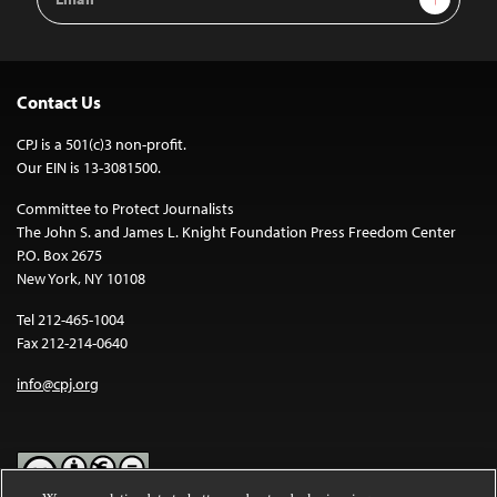
Address
Contact Us
CPJ is a 501(c)3 non-profit.
Our EIN is 13-3081500.
Committee to Protect Journalists
The John S. and James L. Knight Foundation Press Freedom Center
P.O. Box 2675
New York, NY 10108
Tel 212-465-1004
Fax 212-214-0640
info@cpj.org