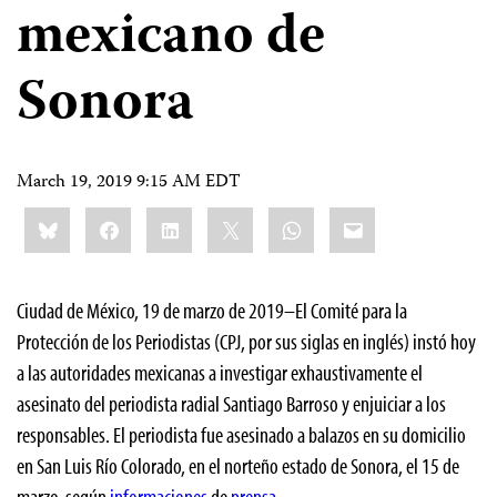
mexicano de
Sonora
March 19, 2019 9:15 AM EDT
Share
Bluesky
Facebook
LinkedIn
X
WhatsApp
Email
this:
Ciudad de México, 19 de marzo de 2019–El Comité para la
Protección de los Periodistas (CPJ, por sus siglas en inglés) instó hoy
a las autoridades mexicanas a investigar exhaustivamente el
asesinato del periodista radial Santiago Barroso y enjuiciar a los
responsables. El periodista fue asesinado a balazos en su domicilio
en San Luis Río Colorado, en el norteño estado de Sonora, el 15 de
marzo, según
informaciones
de
prensa
.