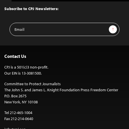
to
Top
Subscribe to CPJ Newsletters:
Email
Sign Up
Address
Contact Us
CPJ is a 501(c)3 non-profit.
Our EIN is 13-3081500.
Committee to Protect Journalists
The John S. and James L. Knight Foundation Press Freedom Center
P.O. Box 2675
New York, NY 10108
Tel 212-465-1004
Fax 212-214-0640