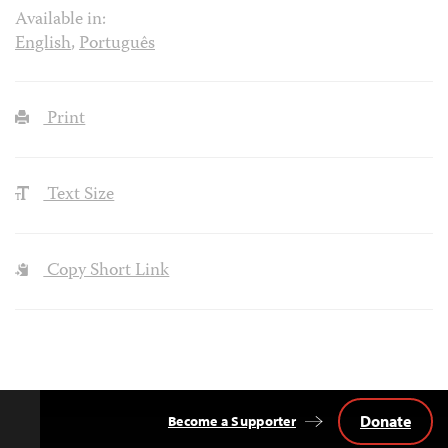
Available in:
English
,
Português
Print
Text Size
Copy Short Link
Donate
Become a Supporter
Back