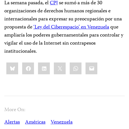
La semana pasada, el
CPJ
se sumó a más de 30
organizaciones de derechos humanos regionales e
internacionales para expresar su preocupación por una
propuesta de
‘Ley del Ciberespacio’ en Venezuela
que
ampliaría los poderes gubernamentales para controlar y
vigilar el uso de la Internet sin contrapesos
institucionales.
Share
Bluesky
Facebook
LinkedIn
X
WhatsApp
Email
this:
More On:
Alertas
Américas
Venezuela