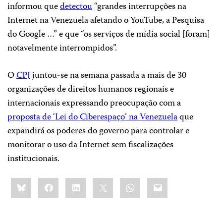
informou que
detectou
“grandes interrupções na
Internet na Venezuela afetando o YouTube, a Pesquisa
do Google …” e que “os serviços de mídia social [foram]
notavelmente interrompidos”.
O
CPJ
juntou-se na semana passada a mais de 30
organizações de direitos humanos regionais e
internacionais expressando preocupação com a
proposta de ‘Lei do Ciberespaço’ na Venezuela
que
expandirá os poderes do governo para controlar e
monitorar o uso da Internet sem fiscalizações
institucionais.
Share
Bluesky
Facebook
LinkedIn
X
WhatsApp
Email
this: