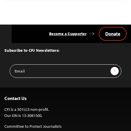
Donate
Become a Supporter
Back
to
Top
Subscribe to CPJ Newsletters:
Email
Sign Up
Address
Contact Us
CPJ is a 501(c)3 non-profit.
Our EIN is 13-3081500.
Committee to Protect Journalists