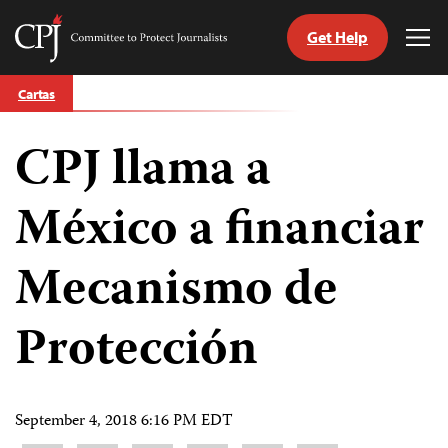
Get Help
Committee
Tog
to
Me
Skip
Protect
Cartas
to
Journalists
content
CPJ llama a
tch
guage
México a financiar
Mecanismo de
Protección
September 4, 2018 6:16 PM EDT
Share