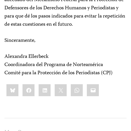
adecuado del Mecanismo Federal para la Protección de
Defensores de los Derechos Humanos y Periodistas y
para que dé los pasos indicados para evitar la repetición
de estas cuestiones en el futuro.
Sinceramente,
Alexandra Ellerbeck
Coordinadora del Programa de Norteamérica
Comité para la Protección de los Periodistas (CPJ)
Share
Bluesky
Facebook
LinkedIn
X
WhatsApp
Email
this: