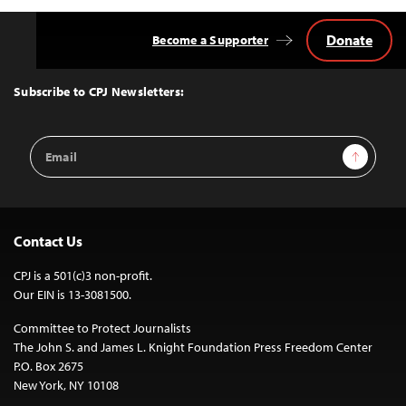
Donate
Become a Supporter
Back
to
Top
Subscribe to CPJ Newsletters:
Email
Sign Up
Address
Contact Us
CPJ is a 501(c)3 non-profit.
Our EIN is 13-3081500.
Committee to Protect Journalists
The John S. and James L. Knight Foundation Press Freedom Center
P.O. Box 2675
New York, NY 10108