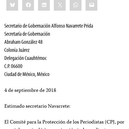
Bluesky
Facebook
LinkedIn
X
WhatsApp
Email
this:
Secretario de Gobernación Alfonso Navarrete Prida
Secretaría de Gobernación
Abraham González 48
Colonia Juárez
Delegación Cuauhtémoc
C.P. 06600
Ciudad de México, México
4 de septiembre de 2018
Estimado secretario Navarrete:
El Comité para la Protección de los Periodistas (CPJ, por