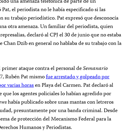
ibido una amenaza telefónica de parte de un
at, el periodista no le había especificado si las
n su trabajo periodístico. Pat expresó que desconocía
guna otra amenaza. Un familiar del periodista, quien
represalias, declaró al CPJ el 30 de junio que no estaba
e Chan Dzib en general no hablaba de su trabajo con la
l primer ataque contra el personal de
Semanario
017, Rubén Pat mismo
fue arrestado y golpeado por
por varias horas
en Playa del Carmen. Pat declaró al
e que los agentes policiales lo habían agredido por
ews
había publicado sobre unas mantas con letreros
 ciudad, presuntamente por una banda criminal. Desde
uema de protección del Mecanismo Federal para la
Derechos Humanos y Periodistas.