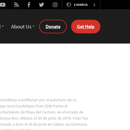
Youtube
Rss
Facebook
Twitter
Instagram
ESPAÑOL
Switch
Language
d
About Us
Donate
Get Help
eriodistas manifiestan por el asesinato de su
ega José Guadalupe Chan Dzib frente al
ntamiento de Playa del Carmen, en el estado de
ntana Roo, México, el 30 de junio de 2018. Chan fue
sinado a tiros el 29 de junio en Sabán, en Quintana