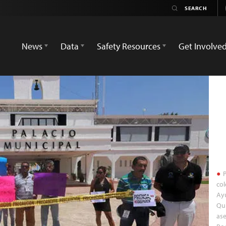
News
Data
Safety Resources
Get Involve
P
col
Ayu
Qui
ase