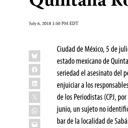
Quintana R
July 6, 2018 1:50 PM EDT
Ciudad de México, 5 de jul
Share
Bluesky
this:
estado mexicano de Quinta
Facebook
seriedad el asesinato del 
LinkedIn
enjuiciar a los responsable
X
de los Periodistas (CPJ, por
junio, un sujeto no identif
WhatsApp
bar de la localidad de Sab
Email