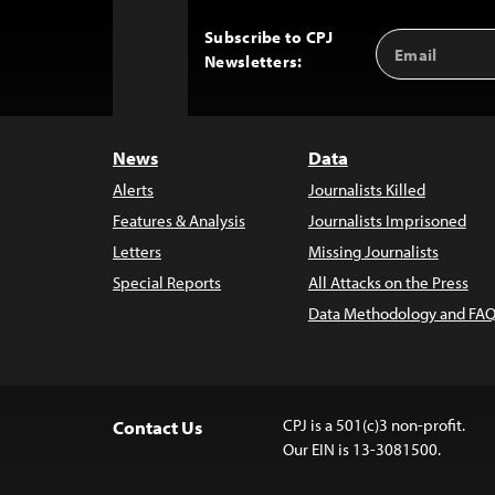
Subscribe to CPJ
Email
Back
Newsletters:
Address
to
Top
News
Data
Alerts
Journalists Killed
Features & Analysis
Journalists Imprisoned
Letters
Missing Journalists
Special Reports
All Attacks on the Press
Data Methodology and FAQ
CPJ is a 501(c)3 non-profit.
Contact Us
Our EIN is 13-3081500.