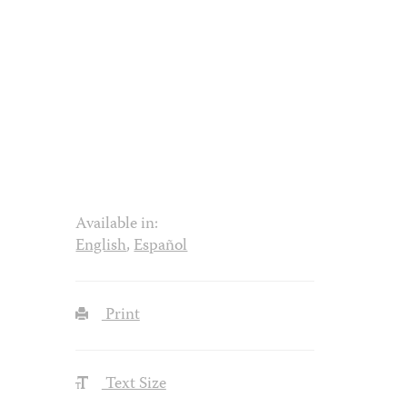
Available in:
English
,
Español
Print
Text Size