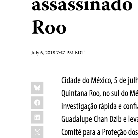
assassinado
Roo
July 6, 2018 7:47 PM EDT
Cidade do México, 5 de jul
Share
Bluesky
this:
Quintana Roo, no sul do M
Facebook
investigação rápida e confi
LinkedIn
Guadalupe Chan Dzib e levar 
X
Comitê para a Proteção dos 