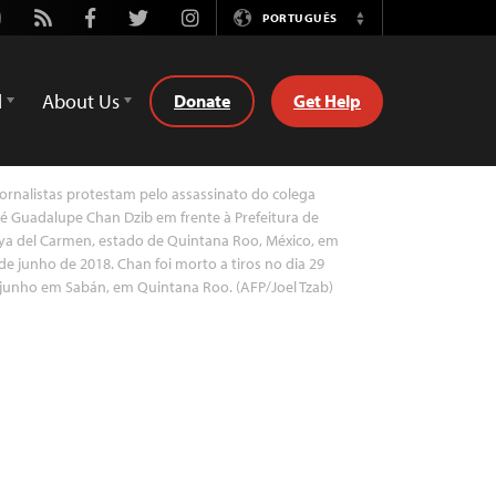
utube
Rss
Facebook
Twitter
Instagram
PORTUGUÊS
Switch
Language
d
About Us
Donate
Get Help
ornalistas protestam pelo assassinato do colega
é Guadalupe Chan Dzib em frente à Prefeitura de
ya del Carmen, estado de Quintana Roo, México, em
de junho de 2018. Chan foi morto a tiros no dia 29
junho em Sabán, em Quintana Roo. (AFP/Joel Tzab)