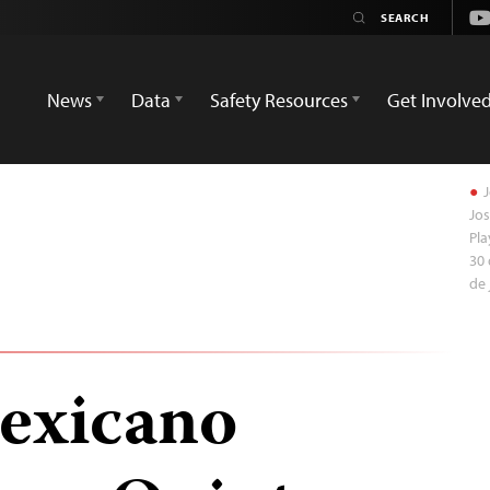
Yo
News
Data
Safety Resources
Get Involve
J
Jos
Pla
30 
de 
mexicano