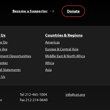
Donate
Become a Supporter
 Us
Countries & Regions
e Do
Americas
 Are
Europe & Central Asia
ment Opportunities
Middle East & North Africa
enter
Africa
al Statements
Asia
t Us
Tel 212-465-1004
info@cpj.org
er
Fax 212-214-0640