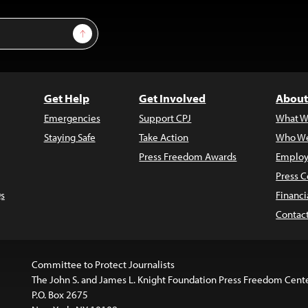
Sign Up
Get Help
Get Involved
About
Emergencies
Support CPJ
What W
Staying Safe
Take Action
Who We
Press Freedom Awards
Employ
Press C
s
Financi
Contac
Committee to Protect Journalists
The John S. and James L. Knight Foundation Press Freedom Cent
P.O. Box 2675