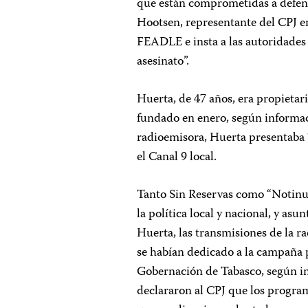
que están comprometidas a defende
Hootsen, representante del CPJ en
FEADLE e insta a las autoridades 
asesinato”.
Huerta, de 47 años, era propietar
fundado en enero, según informac
radioemisora, Huerta presentaba 
el Canal 9 local.
Tanto Sin Reservas como “Notinuev
la política local y nacional, y asu
Huerta, las transmisiones de la r
se habían dedicado a la campaña po
Gobernación de Tabasco, según in
declararon al CPJ que los program