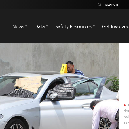
News
Data
Safety Resources
Get Involve
I
don
bal
Tab