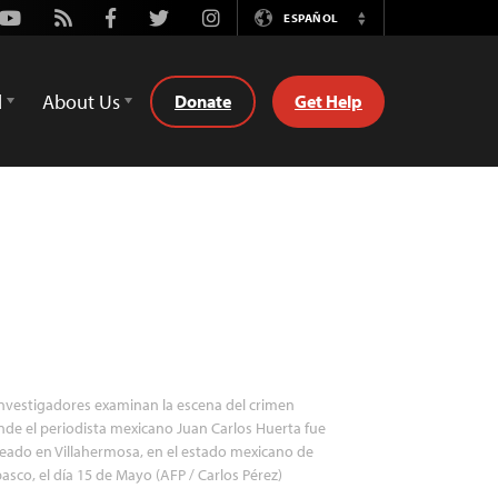
Youtube
Rss
Facebook
Twitter
Instagram
ESPAÑOL
Switch
Language
d
About Us
Donate
Get Help
nvestigadores examinan la escena del crimen
de el periodista mexicano Juan Carlos Huerta fue
eado en Villahermosa, en el estado mexicano de
asco, el día 15 de Mayo (AFP / Carlos Pérez)