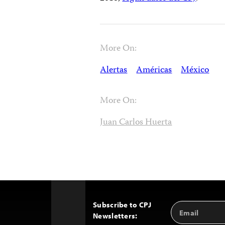
More On:
Alertas
Américas
México
More On:
Juan Carlos Huerta
Subscribe to CPJ
Email
Back
Newsletters:
Address