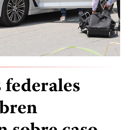
 federales
abren