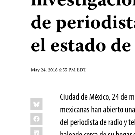
investigació
de periodist
el estado d
May 24, 2018 6:55 PM EDT
Ciudad de México, 24 de m
Share
Bluesky
this:
mexicanas han abierto una 
Facebook
del periodista de radio y t
LinkedIn
baleado cerca de su hogar e