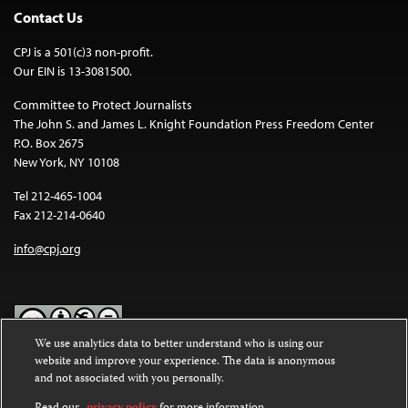
Contact Us
CPJ is a 501(c)3 non-profit.
Our EIN is 13-3081500.
Committee to Protect Journalists
The John S. and James L. Knight Foundation Press Freedom Center
P.O. Box 2675
New York, NY 10108
Tel 212-465-1004
Fax 212-214-0640
info@cpj.org
We use analytics data to better understand who is using our
website and improve your experience. The data is anonymous
Except where noted, text on this website is licensed under a
Creative
and not associated with you personally.
Commons Attribution-NonCommercial-NoDerivatives 4.0
International License
.