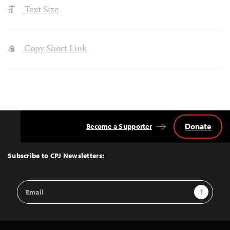
Text Size
Copy Short Link
Donate
Become a Supporter
Back
to
Top
Subscribe to CPJ Newsletters:
Email
Sign Up
Address