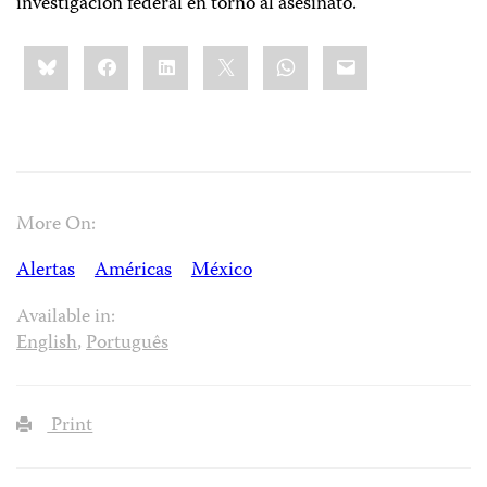
investigación federal en torno al asesinato.
Share
Bluesky
Facebook
LinkedIn
X
WhatsApp
Email
this:
More On:
Alertas
Américas
México
Available in:
English
,
Português
Print