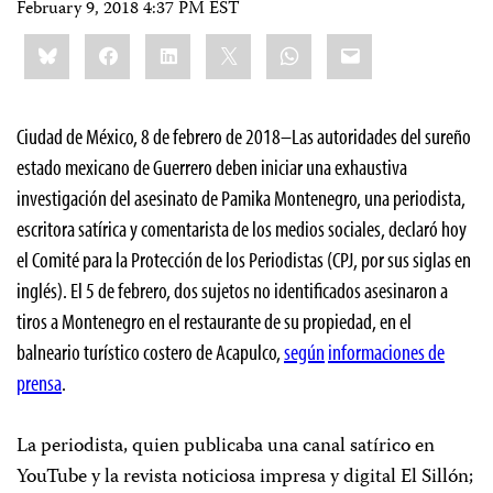
February 9, 2018 4:37 PM EST
Share
Bluesky
Facebook
LinkedIn
X
WhatsApp
Email
this:
Ciudad de México, 8 de febrero de 2018–Las autoridades del sureño
estado mexicano de Guerrero deben iniciar una exhaustiva
investigación del asesinato de Pamika Montenegro, una periodista,
escritora satírica y comentarista de los medios sociales, declaró hoy
el Comité para la Protección de los Periodistas (CPJ, por sus siglas en
inglés). El 5 de febrero, dos sujetos no identificados asesinaron a
tiros a Montenegro en el restaurante de su propiedad, en el
balneario turístico costero de Acapulco,
según
informaciones de
prensa
.
La periodista, quien publicaba una canal satírico en
YouTube y la revista noticiosa impresa y digital
El Sillón
;