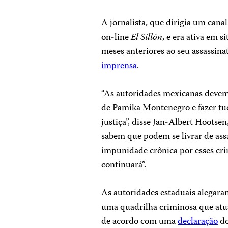
A jornalista, que dirigia um canal
on-line
El Sillón
, e era ativa em s
meses anteriores ao seu assassin
imprensa
.
“As autoridades mexicanas devem 
de Pamika Montenegro e fazer tudo
justiça”, disse Jan-Albert Hoots
sabem que podem se livrar de ass
impunidade crônica por esses crim
continuará”.
As autoridades estaduais alegara
uma quadrilha criminosa que atu
de acordo com uma
declaração
do