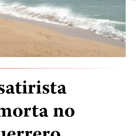
satirista
morta no
uerrero