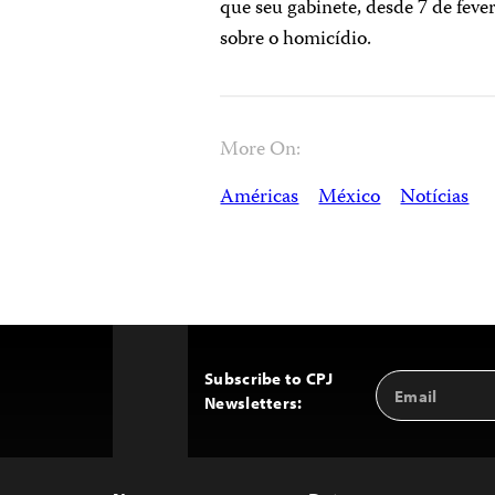
que seu gabinete, desde 7 de feve
sobre o homicídio.
More On:
Américas
México
Notícias
Subscribe to CPJ
Email
Back
Newsletters:
Address
to
Top