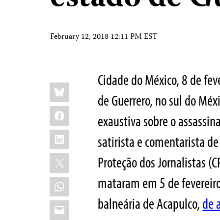
February 12, 2018 12:11 PM EST
Cidade do México, 8 de fev
Share
Bluesky
this:
de Guerrero, no sul do Mé
Facebook
exaustiva sobre o assassin
LinkedIn
satirista e comentarista de
X
Proteção dos Jornalistas (C
mataram em 5 de fevereiro
WhatsApp
balneária de Acapulco,
de 
Email