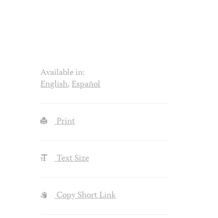
Available in:
English
,
Español
Print
Text Size
Copy Short Link