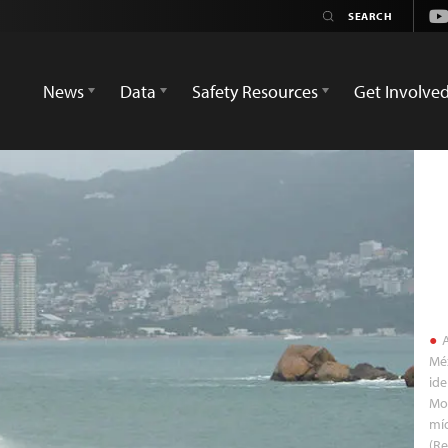
Yo
News
Data
Safety Resources
Get Involve
A
Méx
ide
Mon
míd
(Re