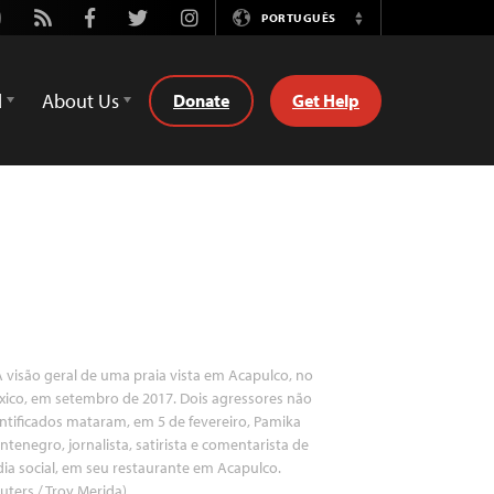
utube
Rss
Facebook
Twitter
Instagram
PORTUGUÊS
Switch
Language
d
About Us
Donate
Get Help
 visão geral de uma praia vista em Acapulco, no
ico, em setembro de 2017. Dois agressores não
ntificados mataram, em 5 de fevereiro, Pamika
tenegro, jornalista, satirista e comentarista de
ia social, em seu restaurante em Acapulco.
uters / Troy Merida)