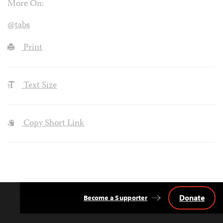
More On:
@tabs
Print
Text Size
Copy Short Link
Donate
Become a Supporter
Back
to