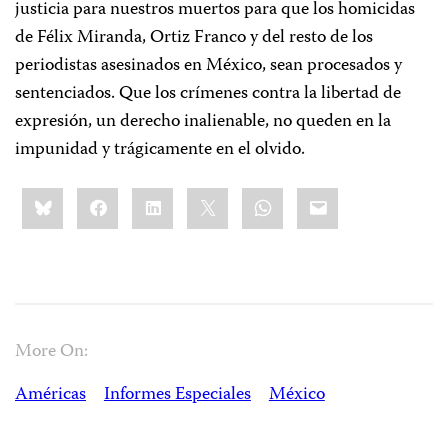
justicia para nuestros muertos para que los homicidas
de Félix Miranda, Ortiz Franco y del resto de los
periodistas asesinados en México, sean procesados y
sentenciados. Que los crímenes contra la libertad de
expresión, un derecho inalienable, no queden en la
impunidad y trágicamente en el olvido.
Share
Bluesky
Facebook
LinkedIn
X
WhatsApp
Email
this:
More On:
Américas
Informes Especiales
México