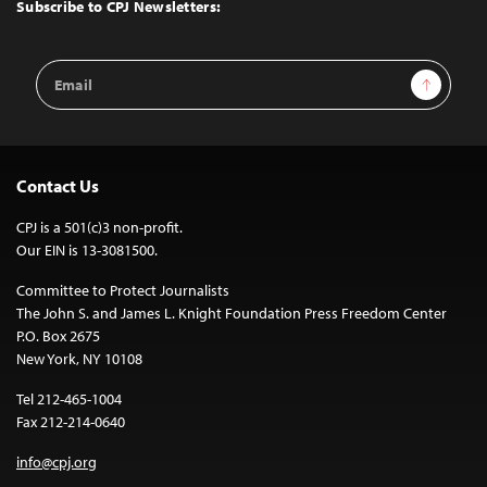
Top
Subscribe to CPJ Newsletters:
Email
Sign Up
Address
Contact Us
CPJ is a 501(c)3 non-profit.
Our EIN is 13-3081500.
Committee to Protect Journalists
The John S. and James L. Knight Foundation Press Freedom Center
P.O. Box 2675
New York, NY 10108
Tel 212-465-1004
Fax 212-214-0640
info@cpj.org