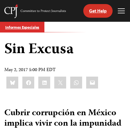
Get Help
Committee
Tog
to
Me
Skip
Protect
Informes Especiales
to
Journalists
content
Sin Excusa
tch
guage
May 2, 2017 5:00 PM EDT
Share
Bluesky
Facebook
LinkedIn
X
WhatsApp
Email
this:
Cubrir corrupción en México
implica vivir con la impunidad