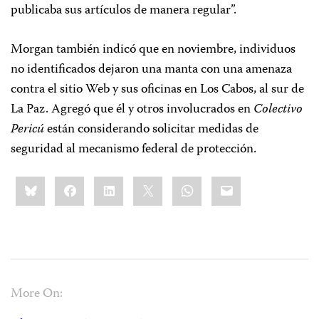
publicaba sus artículos de manera regular”.
Morgan también indicó que en noviembre, individuos
no identificados dejaron una manta con una amenaza
contra el sitio Web y sus oficinas en Los Cabos, al sur de
La Paz. Agregó que él y otros involucrados en
Colectivo
Pericú
están considerando solicitar medidas de
seguridad al mecanismo federal de protección.
Share
Bluesky
Facebook
LinkedIn
X
WhatsApp
Email
this:
More On: