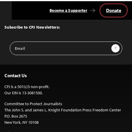
Donate
Become a Supporter
Back
to
Top
Subscribe to CPJ Newsletters:
Email
Sign Up
Address
Contact Us
CPJ is a 501(c)3 non-profit.
Our EIN is 13-3081500.
Committee to Protect Journalists
The John S. and James L. Knight Foundation Press Freedom Center
P.O. Box 2675
New York, NY 10108