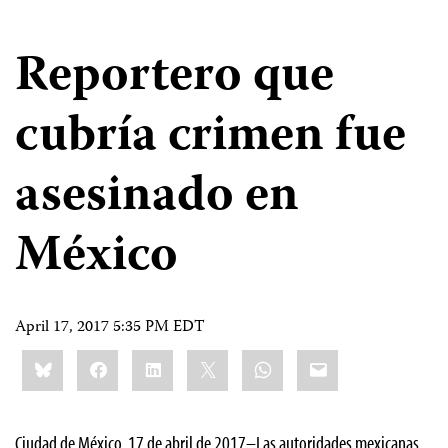
Reportero que
cubría crimen fue
asesinado en
México
April 17, 2017 5:35 PM EDT
Share
Bluesky
Facebook
LinkedIn
X
WhatsApp
Email
this:
Ciudad de México, 17 de abril de 2017–Las autoridades mexicanas