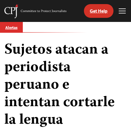
Get Help
Committee
Tog
to
Me
Skip
Protect
Alertas
to
Journalists
content
Sujetos atacan a
tch
guage
periodista
peruano e
intentan cortarle
la lengua