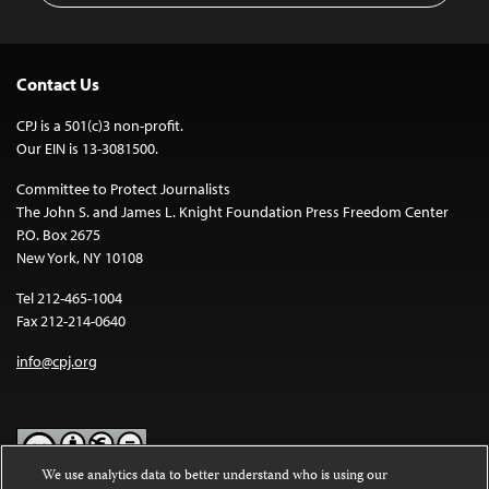
Contact Us
CPJ is a 501(c)3 non-profit.
Our EIN is 13-3081500.
Committee to Protect Journalists
The John S. and James L. Knight Foundation Press Freedom Center
P.O. Box 2675
New York, NY 10108
Tel 212-465-1004
Fax 212-214-0640
info@cpj.org
We use analytics data to better understand who is using our