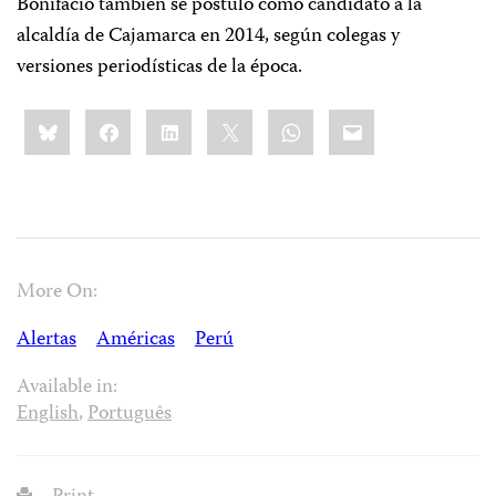
Bonifacio también se postuló como candidato a la
alcaldía de Cajamarca en 2014, según colegas y
versiones periodísticas de la época.
Share
Bluesky
Facebook
LinkedIn
X
WhatsApp
Email
this:
More On:
Alertas
Américas
Perú
Available in:
English
,
Português