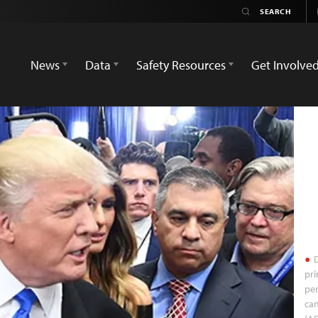
News
Data
Safety Resources
Get Involve
D
pri
per
can