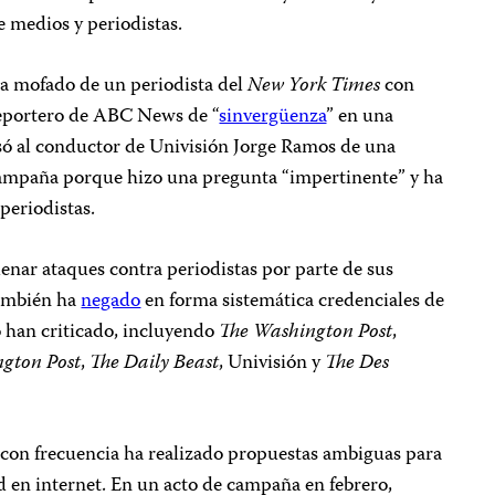
 medios y periodistas.
ha mofado de un periodista del
New York Times
con
 reportero de ABC News de “
sinvergüenza
” en una
só al conductor de Univisión Jorge Ramos de una
campaña porque hizo una pregunta “impertinente” y ha
periodistas.
nar ataques contra periodistas por parte de sus
también ha
negado
en forma sistemática credenciales de
o han criticado, incluyendo
The
Washington Post
,
ngton Post
,
The
Daily Beast
, Univisión y
The
Des
on frecuencia ha realizado propuestas ambiguas para
tad en internet. En un acto de campaña en febrero,