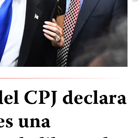
(A
del CPJ declara
es una