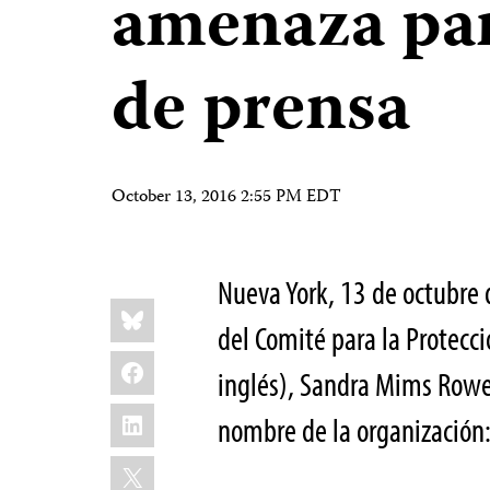
amenaza par
de prensa
October 13, 2016 2:55 PM EDT
Nueva York, 13 de octubre 
Share
Bluesky
this:
del Comité para la Protecció
Facebook
inglés), Sandra Mims Rowe
LinkedIn
nombre de la organización
X