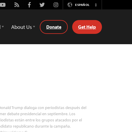
Youtube
Rss
Facebook
Twitter
Instagram
ESPAÑOL
Switch
Language
d
About Us
Donate
Get Help
onald Trump dialoga con periodistas después del
mer debate presidencial en septiembre. Los
iodistas están entre los grupos atacados por el
didato republicano durante la campaña.