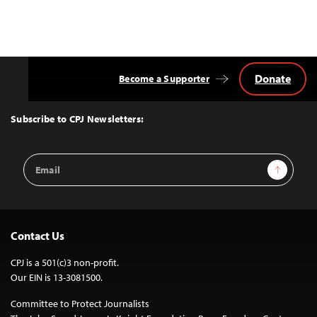
Donate
Become a Supporter
Back
to
Top
Subscribe to CPJ Newsletters:
Email
Sign Up
Address
Contact Us
CPJ is a 501(c)3 non-profit.
Our EIN is 13-3081500.
Committee to Protect Journalists