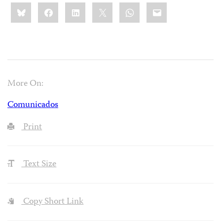
Share
Bluesky
Facebook
LinkedIn
X
WhatsApp
Email
this:
More On:
Comunicados
Print
Text Size
Copy Short Link