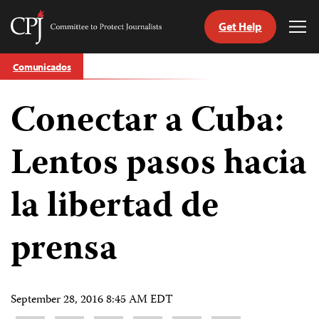
Get Help
Committee
Tog
to
Me
Skip
Protect
Comunicados
to
Journalists
content
Conectar a Cuba:
tch
guage
Lentos pasos hacia
la libertad de
prensa
September 28, 2016 8:45 AM EDT
Share