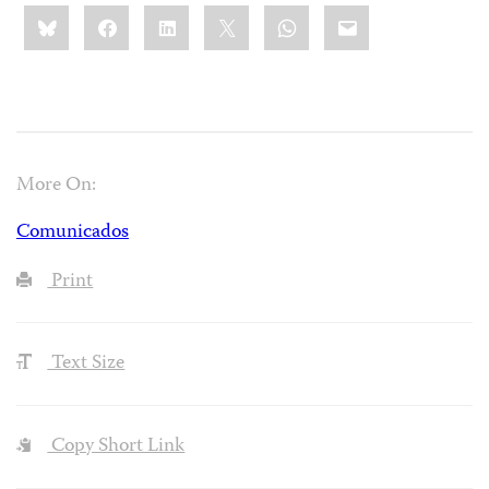
Share
Bluesky
Facebook
LinkedIn
X
WhatsApp
Email
this:
More On:
Comunicados
Print
Text Size
Copy Short Link