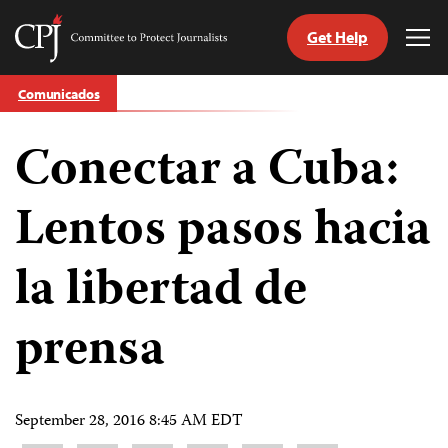
Get Help
Committee
Tog
to
Me
Skip
Protect
Comunicados
to
Journalists
content
Conectar a Cuba:
tch
guage
Lentos pasos hacia
la libertad de
prensa
September 28, 2016 8:45 AM EDT
Share