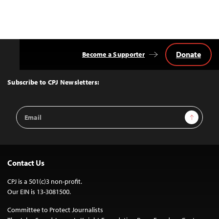
Donate
Become a Supporter
Back
to
Top
Subscribe to CPJ Newsletters:
Email
Sign Up
Address
Contact Us
CPJ is a 501(c)3 non-profit.
Our EIN is 13-3081500.
Committee to Protect Journalists