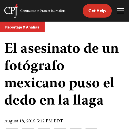
Get Help
Committee
Tog
to
Me
Skip
Protect
Reportaje & Análisis
to
Journalists
content
El asesinato de un
tch
guage
fotógrafo
mexicano puso el
dedo en la llaga
August 18, 2015 5:12 PM EDT
Share