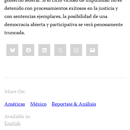
gobierno federal. Si el ciclo vicioso de impunidad no es
detenido con procesamientos exitosos en la justicia y
con sentencias ejemplares, la posibilidad de una
democracia abierta y participativa se verá penosamente
truncada.
Share
Bluesky
Facebook
LinkedIn
X
WhatsApp
Email
this:
More On:
Américas
México
Reportaje & Análisis
Available in:
English