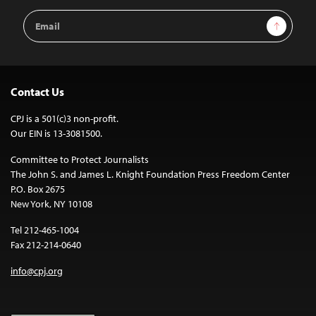
Email
Sign Up
Address
Contact Us
CPJ is a 501(c)3 non-profit.
Our EIN is 13-3081500.
Committee to Protect Journalists
The John S. and James L. Knight Foundation Press Freedom Center
P.O. Box 2675
New York, NY 10108
Tel 212-465-1004
Fax 212-214-0640
info@cpj.org