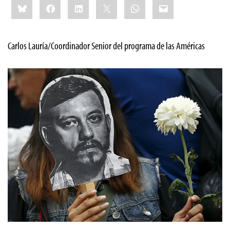
Bluesky
Facebook
LinkedIn
X
WhatsApp
Email
this:
Carlos Lauría/Coordinador Senior del programa de las Américas