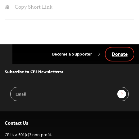
Copy Short Link
Donate
Become a Supporter
Back
to
Top
Subscribe to CPJ Newsletters:
Email
Sign Up
Address
Contact Us
CPJ is a 501(c)3 non-profit.