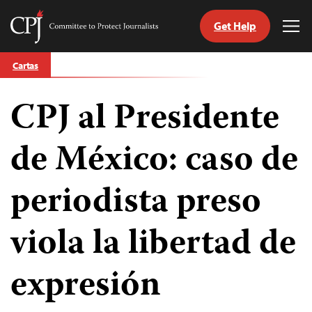
Get Help
Committee
Tog
to
Me
Skip
Protect
Cartas
to
Journalists
content
CPJ al Presidente
tch
guage
de México: caso de
periodista preso
viola la libertad de
expresión