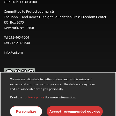
Our EIN is 13-3081500.
Committee to Protect Journalists
The John S. and James L. Knight Foundation Press Freedom Center
P.O. Box 2675
New York, NY 10108
Tel 212-465-1004
Fax 212-214-0640
info@cpj.org
We use analytics data to better understand who is using our
website and improve your experience. The data is anonymous
Except where noted, text on this website is licensed under a
Creative
and not associated with you personally.
Commons Attribution-NonCommercial-NoDerivatives 4.0
International License
.
Read our
privacy policy
for more information.
Images and other media are not covered by the Creative Commons
license. For more information about permissions, see our
FAQs
.
Personalize
Accept recommended cookies