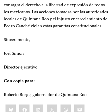
consagra el derecho a la libertad de expresión de todos
los mexicanos. Las acciones tomadas por las autoridades
locales de Quintana Roo y el injusto encarcelamiento de
Pedro Canché violan estas garantías constitucionales.
Sinceramente,
Joel Simon
Director ejecutivo
Con copia para:
Roberto Borge, gobernador de Quintana Roo
Share
Bluesky
Facebook
LinkedIn
X
WhatsApp
Email
this: