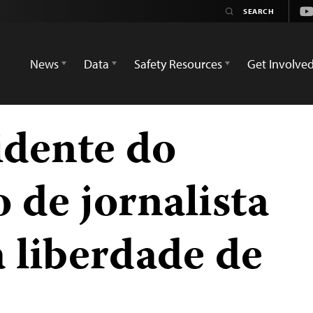
Yo
News
Data
Safety Resources
Get Involve
idente do
 de jornalista
a liberdade de