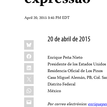
April 20, 2015 3:45 PM EDT
20 de abril de 2015
Share
Bluesky
this:
Facebook
Enrique Peña Nieto
Presidente de los Estados Unido
LinkedIn
Residencia Oficial de Los Pinos
X
Casa Miguel Alemán, PB, Col. Sa
Distrito Federal
WhatsApp
México
Email
Por correo electrónico:
enriquepe