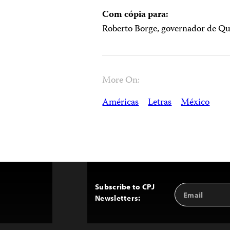
Com cópia para:
Roberto Borge, governador de Q
More On:
Américas
Letras
México
Subscribe to CPJ
Email
Back
Newsletters:
Address
to
Top