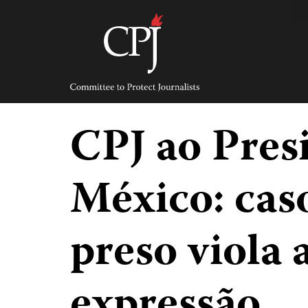
Skip
to
content
Committee
to
Protect
Journalists
CPJ ao Pres
México: caso
preso viola 
expressão