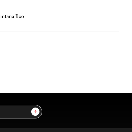
uintana Roo
Sign Up