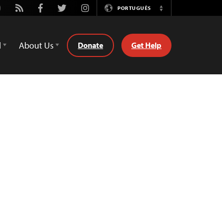
utube
Rss
Facebook
Twitter
Instagram
PORTUGUÊS
Switch
Language
d
About Us
Donate
Get Help