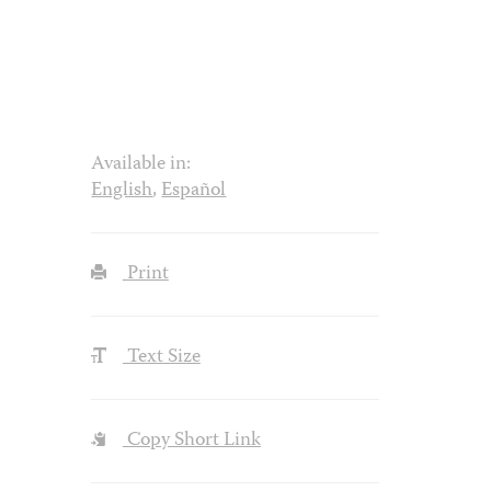
Available in:
English
,
Español
Print
Text Size
Copy Short Link