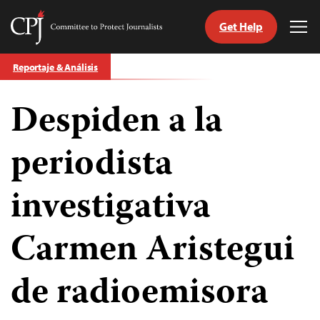
Get Help
Committee
Tog
to
Me
Skip
Protect
Reportaje & Análisis
to
Journalists
content
Despiden a la
tch
guage
periodista
investigativa
Carmen Aristegui
de radioemisora