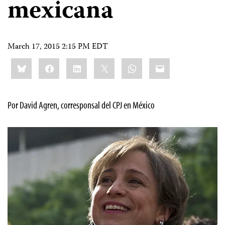
mexicana
March 17, 2015 2:15 PM EDT
Share
Bluesky
Facebook
LinkedIn
X
WhatsApp
Email
this:
Por David Agren, corresponsal del CPJ en México