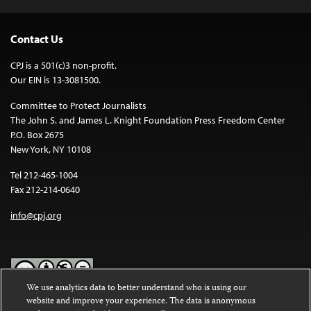
Contact Us
CPJ is a 501(c)3 non-profit.
Our EIN is 13-3081500.
Committee to Protect Journalists
The John S. and James L. Knight Foundation Press Freedom Center
P.O. Box 2675
New York, NY 10108
Tel 212-465-1004
Fax 212-214-0640
info@cpj.org
We use analytics data to better understand who is using our
website and improve your experience. The data is anonymous
Except where noted, text on this website is licensed under a
Creative