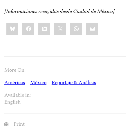
[Informaciones recogidas desde Ciudad de México]
Share
Bluesky
Facebook
LinkedIn
X
WhatsApp
Email
this:
More On:
Américas
México
Reportaje & Análisis
Available in:
English
Print