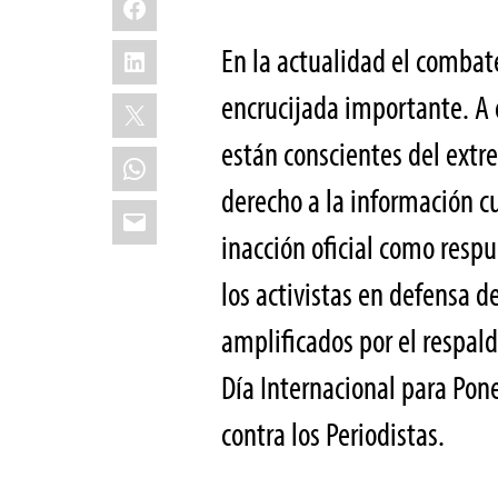
LinkedIn
En la actualidad el comba
encrucijada importante. A e
X
están conscientes del extre
WhatsApp
derecho a la información cu
Email
inacción oficial como respu
los activistas en defensa d
amplificados por el respal
Día Internacional para Pon
contra los Periodistas.