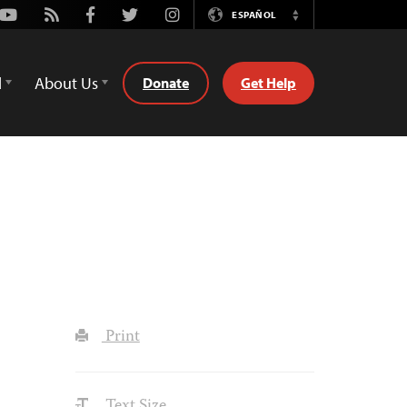
Youtube
Rss
Facebook
Twitter
Instagram
ESPAÑOL
Switch
Language
d
About Us
Donate
Get Help
Print
Text Size