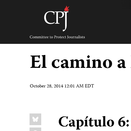
Skip
to
content
Committee
to
Protect
Journalists
El camino a 
October 28, 2014 12:01 AM EDT
Share
Capítulo 6
Bluesky
this:
Facebook