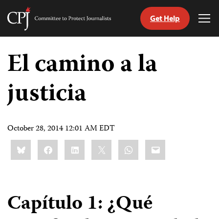
Get Help
Committee
Tog
to
Me
Skip
Protect
to
El camino a la
Journalists
content
justicia
tch
guage
October 28, 2014 12:01 AM EDT
Share
Bluesky
Facebook
LinkedIn
X
WhatsApp
Email
this:
Capítulo 1: ¿Qué