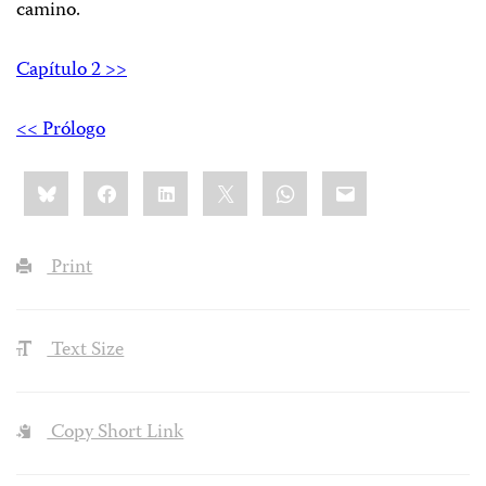
camino.
Capítulo 2 >>
<< Prólogo
Share
Bluesky
Facebook
LinkedIn
X
WhatsApp
Email
this:
Print
Text Size
Copy Short Link