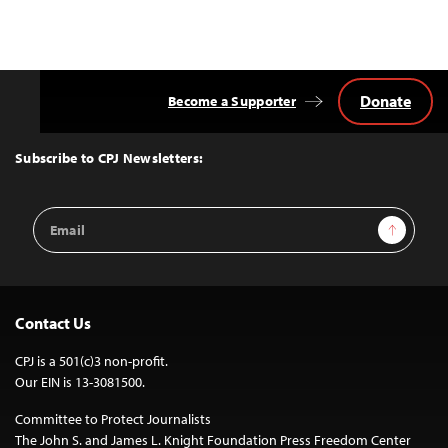
Donate
Become a Supporter
Back
to
Top
Subscribe to CPJ Newsletters:
Email
Sign Up
Address
Contact Us
CPJ is a 501(c)3 non-profit.
Our EIN is 13-3081500.
Committee to Protect Journalists
The John S. and James L. Knight Foundation Press Freedom Center