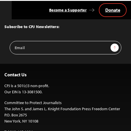
Donate
Become a Supporter
Back
to
Top
Subscribe to CPJ Newsletters:
Email
Sign Up
Address
Contact Us
CPJ is a 501(c)3 non-profit.
Our EIN is 13-3081500.
Committee to Protect Journalists
The John S. and James L. Knight Foundation Press Freedom Center
P.O. Box 2675
New York, NY 10108