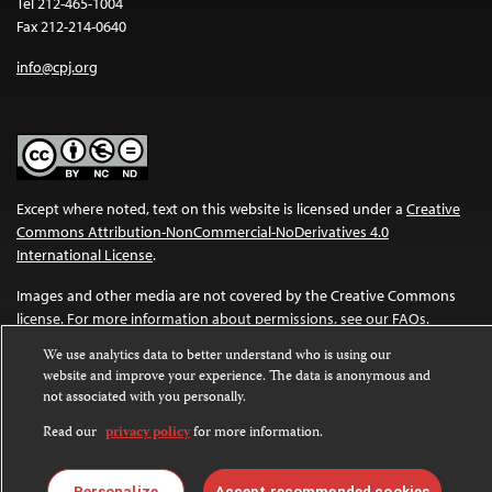
Tel 212-465-1004
Fax 212-214-0640
info@cpj.org
Except where noted, text on this website is licensed under a
Creative
Commons Attribution-NonCommercial-NoDerivatives 4.0
International License
.
Images and other media are not covered by the Creative Commons
license. For more information about permissions, see our
FAQs
.
We use analytics data to better understand who is using our
website and improve your experience. The data is anonymous and
not associated with you personally.
Read our
privacy policy
for more information.
Personalize
Accept recommended cookies