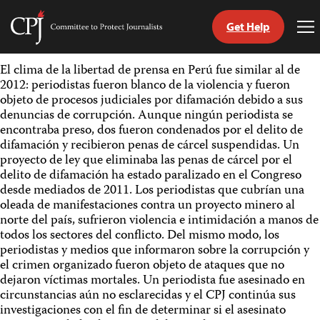
Get Help
Committee
To
to
Me
Skip
Protect
El clima de la libertad de prensa en Perú fue similar al de
to
Journalists
2012: periodistas fueron blanco de la violencia y fueron
content
objeto de procesos judiciales por difamación debido a sus
denuncias de corrupción. Aunque ningún periodista se
tch
encontraba preso, dos fueron condenados por el delito de
guage
difamación y recibieron penas de cárcel suspendidas. Un
proyecto de ley que eliminaba las penas de cárcel por el
delito de difamación ha estado paralizado en el Congreso
desde mediados de 2011. Los periodistas que cubrían una
oleada de manifestaciones contra un proyecto minero al
norte del país, sufrieron violencia e intimidación a manos de
todos los sectores del conflicto. Del mismo modo, los
periodistas y medios que informaron sobre la corrupción y
el crimen organizado fueron objeto de ataques que no
dejaron víctimas mortales. Un periodista fue asesinado en
circunstancias aún no esclarecidas y el CPJ continúa sus
investigaciones con el fin de determinar si el asesinato