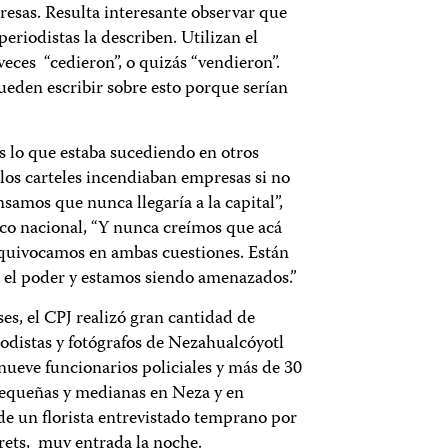
esas. Resulta interesante observar que
eriodistas la describen. Utilizan el
eces “cedieron”, o quizás “vendieron”.
ueden escribir sobre esto porque serían
s lo que estaba sucediendo en otros
los carteles incendiaban empresas si no
nsamos que nunca llegaría a la capital”,
ico nacional, “Y nunca creímos que acá
quivocamos en ambas cuestiones. Están
el poder y estamos siendo amenazados.”
es, el CPJ realizó gran cantidad de
iodistas y fotógrafos de Nezahualcóyotl
ueve funcionarios policiales y más de 30
equeñas y medianas en Neza y en
e un florista entrevistado temprano por
rets, muy entrada la noche.