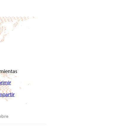
mientas
rimir
partir
obre