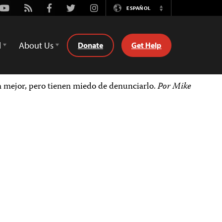
Youtube
Rss
Facebook
Twitter
Instagram
ESPAÑOL
Switch
Language
d
About Us
Donate
Get Help
en mejor, pero tienen miedo de denunciarlo.
Por Mike