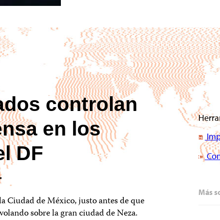
dos controlan
Herra
ensa en los
Imp
el DF
Com
r
Más s
 la Ciudad de México, justo antes de que
revolando sobre la gran ciudad de Neza.