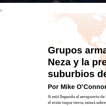
>
Grupos arma
Neza y la pr
suburbios d
Por Mike O’Conno
Si está llegando al aeropuerto de
el avión toque tierra, estará sob